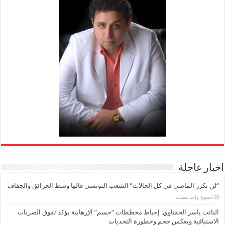
اخبار عاجلة
“لن نكرر الماضي في كل الحالات” الشعب التونسي قالها وسط الحرائق والجفاف
‏أسبوع واحد مضت
النائب ياسر الحفناوي: إحباط مخططات “حسم” الإرهابية يؤكد تفوق الضربات
الاستباقية ويعكس حجم وخطورة التحديات