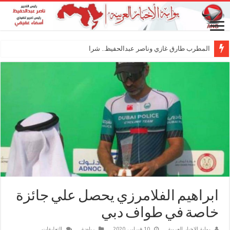
المطرب طارق غازي وناصر عبدالحفيظ.. شراكة فنية تر
ابراهيم الفلامرزي يحصل علي جائزة
خاصة في طواف دبي
على
بوابة الاخبار العربية
10 فبراير، 2020
رياضة
التعليقات