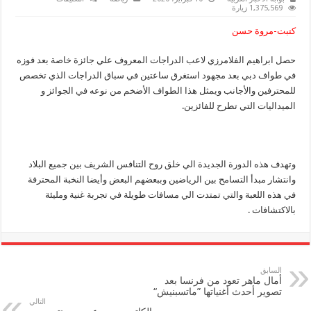
ابراهيم
1,375,569 زيارة
الفلامرزي
يحصل
كتبت-مروة حسن
علي
جائزة
خاصة
حصل ابراهيم الفلامرزي لاعب الدراجات المعروف علي جائزة خاصة بعد فوزه
في
طواف
في طواف دبي بعد مجهود استغرق ساعتين في سباق الدراجات الذي تخصص
دبي
مغلقة
للمحترفين والأجانب ويمثل هذا الطواف الأضخم من نوعه في الجوائز و
الميداليات التي تطرح للفائزين.
وتهدف هذه الدورة الجديدة الي خلق روح التنافس الشريف بين جميع البلاد
وانتشار مبدأ التسامح بين الرياضين وببعضهم البعض وأيضا النخبة المحترفة
في هذه اللعبة والتي تمتدت الي مسافات طويلة في تجربة غنية ومليئة
بالاكتشافات .
السابق
أمال ماهر تعود من فرنسا بعد
تصوير أحدث أغنياتها ”ماتسبنيش“
التالي