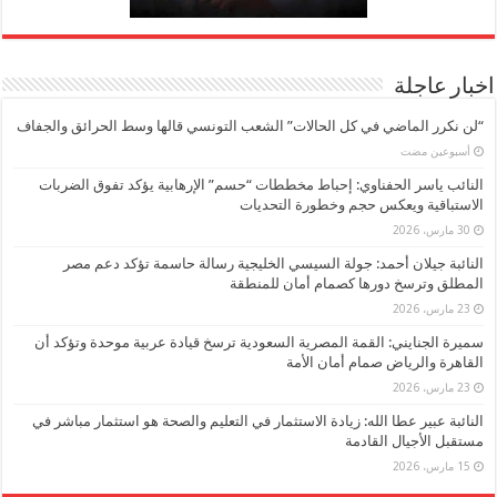
اخبار عاجلة
“لن نكرر الماضي في كل الحالات” الشعب التونسي قالها وسط الحرائق والجفاف
‏أسبوعين مضت
النائب ياسر الحفناوي: إحباط مخططات “حسم” الإرهابية يؤكد تفوق الضربات
الاستباقية ويعكس حجم وخطورة التحديات
30 مارس، 2026
النائبة جيلان أحمد: جولة السيسي الخليجية رسالة حاسمة تؤكد دعم مصر
المطلق وترسخ دورها كصمام أمان للمنطقة
23 مارس، 2026
سميرة الجنايني: القمة المصرية السعودية ترسخ قيادة عربية موحدة وتؤكد أن
القاهرة والرياض صمام أمان الأمة
23 مارس، 2026
النائبة عبير عطا الله: زيادة الاستثمار في التعليم والصحة هو استثمار مباشر في
مستقبل الأجيال القادمة
15 مارس، 2026