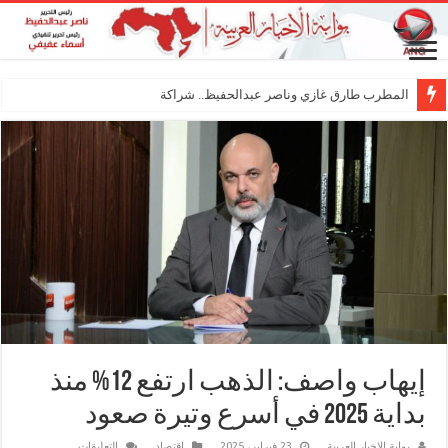
المطرب طارق غازي وناصر عبدالحفيظ.. شراكة فنية ترسم م
إيهاب واصف: الذهب ارتفع 12% منذ
بداية 2025 في أسرع وتيرة صعود
على
بوابة الاخبار العربية
23 فبراير، 2025
اقتصاد
التعليقات