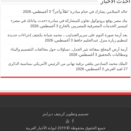
احدث الأخبار
خالد السلامي يشارك في ختام مبادرة “ظلاً وأجراً”
3 أغسطس، 2026
بنك مصر يوقع بروتوكول تعاون للمشاركة في مبادرة «حدث بياناتك في مصر»
لتيسير الخدمات المصرفية للمصريين بالخارج
3 أغسطس، 2026
بعد أزمة صورة النوم على سريرالعندليب .. محمد شبانة يكشف إجراءات جديدة
لتنظيم زيارة منزل عبدالحليم حافظ
3 أغسطس، 2026
أزمة أرض المحلج بمغاغة تثير الجدل.. تساؤلات حول مخالفات التقسيم والبناء
ومطالبات بالتحقيق
3 أغسطس، 2026
الملك محمد السادس يتلقي برقية تهاني من الرئيس الأمريكي بمناسبة الذكرى
27 لعيد العرش
3 أغسطس، 2026
تصميم وتطوير
كريتيف ديزاينز
جميع الحقوق محفوظة © 2019 لبوابة الأخبار العربية