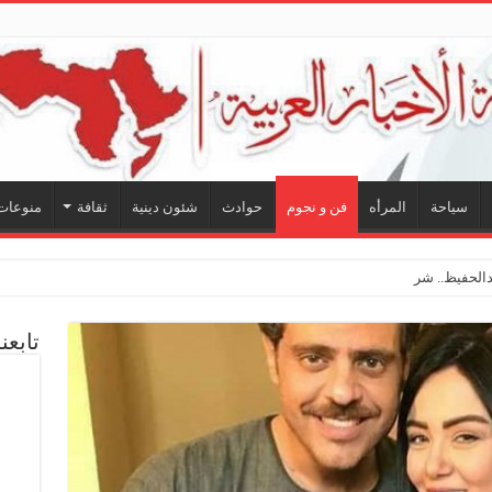
سياحة
المرأه
فن و نجوم
حوادث
شئون دينية
ثقافة
منوعات
لحفيظ.. شراكة فنية ترسم ملامح
تابعن