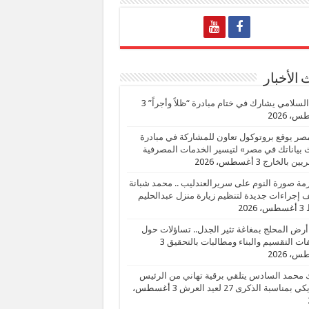
الأخبار
السلامي يشارك في ختام مبادرة “ظلاً وأجراً”
3
، 2026
صر يوقع بروتوكول تعاون للمشاركة في مبادرة
بياناتك في مصر» لتيسير الخدمات المصرفية
يين بالخارج
3 أغسطس، 2026
زمة صورة النوم على سريرالعندليب .. محمد شبانة
إجراءات جديدة لتنظيم زيارة منزل عبدالحليم
3 أغسطس، 2026
أرض المحلج بمغاغة تثير الجدل.. تساؤلات حول
ات التقسيم والبناء ومطالبات بالتحقيق
3
، 2026
 محمد السادس يتلقي برقية تهاني من الرئيس
ي بمناسبة الذكرى 27 لعيد العرش
3 أغسطس،