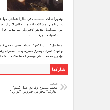
وتدور أحداث المسلسل في إطار اجتماعي حول قضايا
وغيرها من المشكلات الاجتماعية التي لا تزال تف
من المسلسل يعد هو الأخير ولن يتم تقديم أجزاء
بالشخصيات بالجزء الثالث.
مسلسل “البيت الكبير”، بطولة لوسي، مجدي كامل
وجيهان قمري ، وطارق صبري، ودنيا المصري، وشري
وإخراج محمد النقلي وينتمي لمسلسلات الـ60 حلقة.
شاركها
السابق
محمد ممدوح وفريق عمل فيلم”
العارف“ ينجو من فيروس ”كورونا“