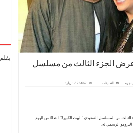
بقلم 
 عرض الجزء الثالث من مسلسل
على
 نجوم
التعليقات
1,375,667 زيارة
إيمان
أيوب
تعلن
موعد
عرض
الجزء
الثالث
من
مسلسل
أعلنت الفنانه إيمان أيوب عن عرض حلقات الجزء الثالث من المسلسل الصعيدي “البيت الكبير3” ابتداءً من اليوم
“البيت
الكبير3”
مغلقة