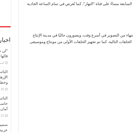
السابعة مساءً على قناة “النهار”، كما تُعرض في تمام الساعة الحادية
تهاء من التصوير في أسرع وقت، ويصورون حاليًا في مدينة الإنتاج
اخبار
لحلقات التالية، كما تم تجهيز الحلقات الأولى من مونتاج وموسيقى
“لن ن
قالها
‏أس
النائ
الإره
وخطور
30 مارس، 2026
النائ
حاسم
أمان 
23 مارس، 2026
سميرة
عربية