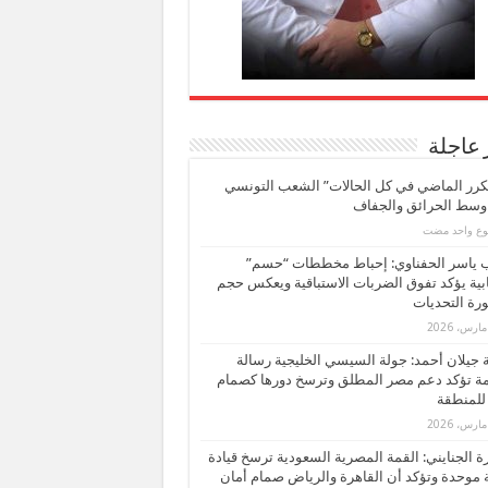
 عاجلة
كرر الماضي في كل الحالات” الشعب التونسي
 وسط الحرائق والجفاف
بوع واحد مضت
ب ياسر الحفناوي: إحباط مخططات “حسم”
ابية يؤكد تفوق الضربات الاستباقية ويعكس حجم
ة التحديات
بة جيلان أحمد: جولة السيسي الخليجية رسالة
ة تؤكد دعم مصر المطلق وترسخ دورها كصمام
للمنطقة
 الجنايني: القمة المصرية السعودية ترسخ قيادة
 موحدة وتؤكد أن القاهرة والرياض صمام أمان