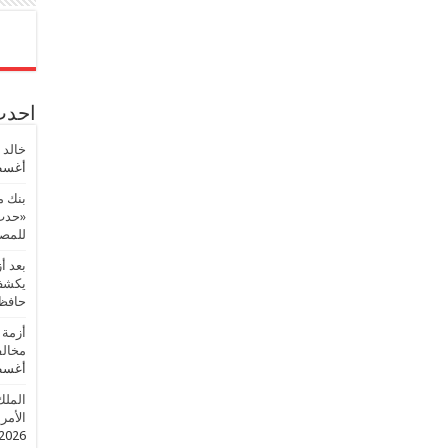
احدث 
خالد 
أغسطس
بنك م
«حدث 
للمصر
بعد أ
يكشف 
حافظ
أزمة 
مخالف
أغسطس
الملك
الأمريك
2026