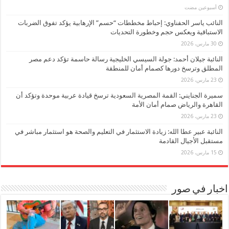
‏أسبوعين مضت
النائب ياسر الحفناوي: إحباط مخططات “حسم” الإرهابية يؤكد تفوق الضربات
الاستباقية ويعكس حجم وخطورة التحديات
30 مارس، 2026
النائبة جيلان أحمد: جولة السيسي الخليجية رسالة حاسمة تؤكد دعم مصر
المطلق وترسخ دورها كصمام أمان للمنطقة
23 مارس، 2026
سميرة الجنايني: القمة المصرية السعودية ترسخ قيادة عربية موحدة وتؤكد أن
القاهرة والرياض صمام أمان الأمة
23 مارس، 2026
النائبة عبير عطا الله: زيادة الاستثمار في التعليم والصحة هو استثمار مباشر في
مستقبل الأجيال القادمة
15 مارس، 2026
اخبار في صور