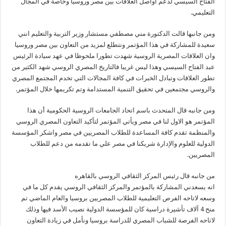
الفتاح السيسي لدعم أواصل العلاقات بين مصر وروسيا وخاصة في المجال
التعليمي.
ومن جانبها قالت الدكتورة مني مصطفي مستشار وزير التربية والتعليم انني
سعيدة للمشاركة في هذا المؤتمر ونتطلع لمزيد من التعاون بين مصر وروسيا
وان العلاقات المصرية الروسية شهدت تطورا ملحوظا في عهد سيادة الرئيس
عبد الفتاح السيسي وهذا ليس غريبا فالتاريخ المصري الروسي شهد الكثير من
تطور العلاقات وتبادل الخبرات في كافة المجالات التي تخدم المجتمع المصري
والروسي مجتمعين في تحقيق التنمية المستدامة وتم تكريمها خلال المؤتمر.
ومن جانبه قال المتحدث باسم اتحاد الجامعات الروسية الحكومية أن هذا
المؤتمر هو الاول لنا في مصر ويأتي المؤتمر لتأكيد التعاون المصري الروسي
والمنظمة تقدم كافة المساعدة للطلاب المصريين في مصر واشكر المؤسسة
الدولية للعلوم والإدارة شريكنا في مصر علي ما تقدمه من دعم للطلاب
المصريين.
من جانبه قال رئيس المركز الثقافي الروسي بالقاهره
انه يسعدني المشاركة بالمؤتمر والمركز الثقافي الروسي يقدم كل ما في
وسعه لاتاحه الفرص التعليمية للطلاب المصريين بروسيا والعام الماضي تم
منح 4 آلاف تأشيرة دراسية كان للمؤسسة الدولية نصيب الأسد فيها وذلك
لاتاحه الفرصة للشباب المصري للدراسة بروسيا ونأمل في زيادة التعاون