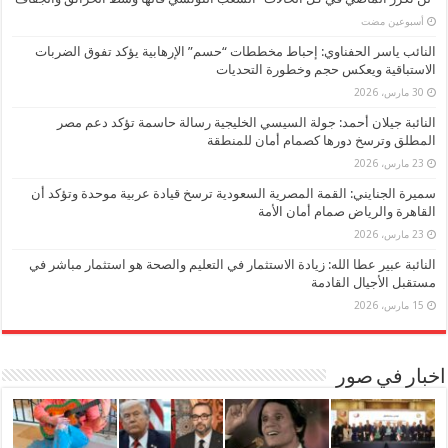
‏أسبوعين مضت
النائب ياسر الحفناوي: إحباط مخططات “حسم” الإرهابية يؤكد تفوق الضربات
الاستباقية ويعكس حجم وخطورة التحديات
30 مارس، 2026
النائبة جيلان أحمد: جولة السيسي الخليجية رسالة حاسمة تؤكد دعم مصر
المطلق وترسخ دورها كصمام أمان للمنطقة
23 مارس، 2026
سميرة الجنايني: القمة المصرية السعودية ترسخ قيادة عربية موحدة وتؤكد أن
القاهرة والرياض صمام أمان الأمة
23 مارس، 2026
النائبة عبير عطا الله: زيادة الاستثمار في التعليم والصحة هو استثمار مباشر في
مستقبل الأجيال القادمة
15 مارس، 2026
اخبار في صور