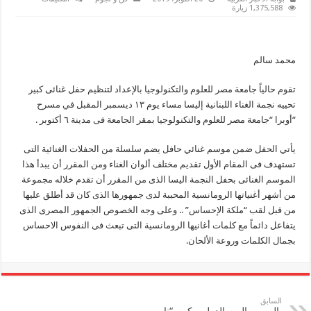
إليسا
1,375,588 زيارة
تحيى
حفلا
غنائيا
بجامعة
مصر
محمد سالم
للعلوم
والتكنولوجيا
13ديسمبر
تقوم حالياً جامعة مصر للعلوم والتكنولوجيا بالإعداد لتنظيم حفل غنائى كبير
مغلقة
تحييه نجمة الغناء اللبنانية إليسا مساء يوم ١٣ ديسمبر المقبل في مسرح
“أوبرا “جامعة مصر للعلوم والتكنولوجيا بمقر الجامعة فى مدينة ٦ أكتوبر .
يأتي الحفل ضمن موسم غنائي حافل يضم سلسلة من الحفلات الغنائية التى
تستهدف فى المقام الأول تقديم مختلف ألوان الغناء ومن المقرر أن يبدأ هذا
الموسم الغنائى بحفل النجمة اليسا الذى من المقرر أن تقدم خلاله مجموعة
من أشهر أغنياتها الرومانسية المحببة لدى جمهورها الذى كان قد أطلق عليها
من قبل لقب “ملكة الإحساس” .. وعلى وجه الخصوص الجمهور المصرى الذى
يتفاعل دائماً مع كلمات أغانيها الرومانسية التى تبعث فى النفوس الاحساس
بجمال الكلمات وروعة الألحان.
السابق
بالصور.. اليوم الدولي يكرم “ناصر