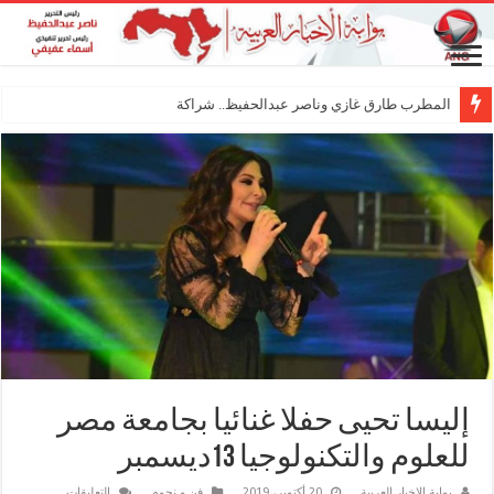
المطرب طارق غازي وناصر عبدالحفيظ.. شراكة فنية ترسم
إليسا تحيى حفلا غنائيا بجامعة مصر
للعلوم والتكنولوجيا 13ديسمبر
على
بوابة الاخبار العربية
20 أكتوبر، 2019
فن و نجوم
التعليقات