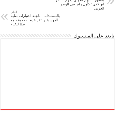
ابو لافي” كأول رابر في الوطن
العربي
التالي
بالمستندات….لجنة اختبارات نقابة
الموسيقين تقر عدم صلاحية حمو
بيكا للغناء
تابعنا على الفيسبوك