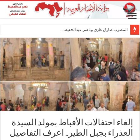
المطرب طارق غازي وناصر عبدالحفيظ.. شراكة فنية
إلغاء احتفالات الأقباط بمولد السيدة
العذراء بجبل الطير.. اعرف التفاصيل