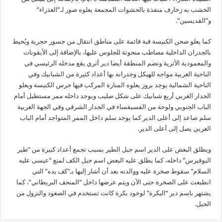
الخشب به زخارف منفذة بالحشوات المجمعة يعلوه صور لـ”العذراء”
و”القديسين”.
كما يعلو صحن الكنيسة قبة قائمة على مناطق انتقال من جسور حجرية ويُحيط
بالجدران الداخلية مصاطب منحوتة للجلوس عليها، بالإضافة إلى الأيقونات
والمعمودية الأثرية وتضم المنطقة أيضا دير أثري يقع مدخله الرئيسي في
الناحية الغربية مواجه للهيكل وجدرانه بها أعداد كثيرة من الشبابيك وفي
الناحية الشمالية يوجد بروز يعلوه المنارة المركب فيها جرس الكنيسة ويعلو
الجدار الغربي أربع شبابيك على شكل صليب ويوجد داخله ممر مستطيل أمام
الباب الجنوبي ولوحة من الفسيفساء في الجدار الشرقي وفي الجهة الغربية
سلم صاعد إلى أعلى الدير كما يوجد سلم داخل الممر المتواجد أمام الباب
الغربي يصل إلى أعلى الدير.
ويطلق البعض على الدير اسم جبل الطير بسبب تجمع أعداد كبيرة من “طير
البوقيرس” داخله، كما يطلق عليه البعض اسم جبل الكف لمنع “عيسى عليه
السلام” سقوط صخرة عليه ووالدته بعد أن أشار إليها بـ”كف يده” التي
انطبعت على الصخرة حتى الآن ويتم عرضها داخل “المتحف البريطاني”، كما
يشتهر باسم دير “البكرة” لوجود بكرة كانت تستخدم في الصعود والنزول من
الجبل.