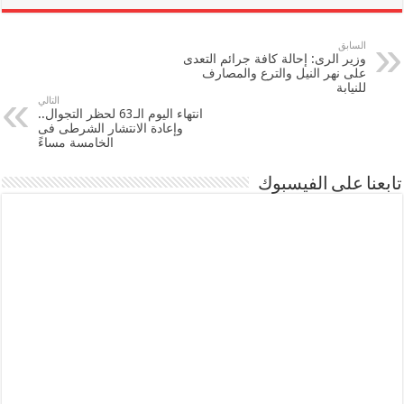
السابق
وزير الرى: إحالة كافة جرائم التعدى
على نهر النيل والترع والمصارف
للنيابة
التالي
انتهاء اليوم الـ63 لحظر التجوال..
وإعادة الانتشار الشرطى فى
الخامسة مساءً
تابعنا على الفيسبوك