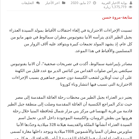
على
بوابة الاخبار العربية
27 مايو، 2020
اخر الأخبار
التعليقات
إلغاء
1,375,719 زيارة
احتفالات
الأقباط
متابعة-مروة حسن
بمولد
السيدة
العذراء
تسببت الإجراءات الاحترازية في إلغاء احتفالات الأقباط بمولد السيدة العذراء
بجبل
الطير..
بجبل الطير الذى يترأسه الأنبا بنفوتيوس مطران سمالوط في شهر مايو من
اعرف
التفاصيل
كل عام، إذ يشهد المولد تجمعات كبيرة ويتوافد عليه آلاف الزوار من
مغلقة
المسلمين والأقباط في هذا الموعد.
مصادر بإيبراشية سمالوط، أكدت في تصريحات صحفية”، أن الانبا بفنوتيوس
سيكتفي يترأس صلوات القداس من كنائس الدير مع عدد قليل من الكهنة
على أن تبث أونلاين لشعب الكنيسة دون حضور جماهيري بسبب الإجراءات
الاحترازية التى تسبب فيها انتشار وباء كورونا
يعتبر دير العذراء بجبل الطير من محطات رحلة العائلة المقدسة إلى مصر
حيث تذكر المراجع الكنسية أن العائلة المقدسة وصلت إلى منطقة جبل الطير
قادمة من قرية البهنسا في مركز بني مزار شمال مُحافظة المنيا خلال رحلة
هروبها من بطش الرومان، والكنيسة الموجودة داخل الدير، تحمل اسم
السيدة العذراء أنشأتها الملكة والقديسة هيلانة 328 ميلادية وجدّدها الأنبا
ساويرس مطران المنيا والأشمونين 1938ميلادية ويوجد داخلها مغارة تُسمى
السيدة العذراء اختبأت فيها العائلة المُقدسة 3 أيام، بالإضافة إلى هيكل من