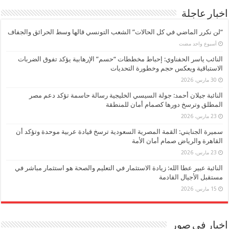
اخبار عاجلة
“لن نكرر الماضي في كل الحالات” الشعب التونسي قالها وسط الحرائق والجفاف
‏أسبوع واحد مضت
النائب ياسر الحفناوي: إحباط مخططات “حسم” الإرهابية يؤكد تفوق الضربات
الاستباقية ويعكس حجم وخطورة التحديات
30 مارس، 2026
النائبة جيلان أحمد: جولة السيسي الخليجية رسالة حاسمة تؤكد دعم مصر
المطلق وترسخ دورها كصمام أمان للمنطقة
23 مارس، 2026
سميرة الجنايني: القمة المصرية السعودية ترسخ قيادة عربية موحدة وتؤكد أن
القاهرة والرياض صمام أمان الأمة
23 مارس، 2026
النائبة عبير عطا الله: زيادة الاستثمار في التعليم والصحة هو استثمار مباشر في
مستقبل الأجيال القادمة
15 مارس، 2026
اخبار في صور