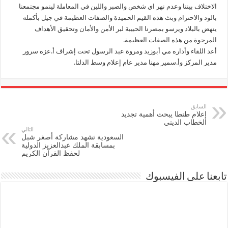
الاختلاف بيننا وعدم نهر اي شخص والصبر واللين في المعاملة لينمو مجتمعنا
بالود والاحترام وبث هذه القيم الحميدة والصفات العظيمة في جيل بأكمله
ينهض بالبلاد ويرسو بمصرنا الحبيبة لبر الأمن والأمان وتحقيق الأهداف
المرجوة من هذه الصفات العظيمة.
أعد اللقاء وأداره مي أبوزيد ومروة عبد الرسول تحت إشراف أ.عزه سرور
مدير المركز وأ.سمير مهنا مدير عام إعلام وسط الدلتا.
السابق
إعلام طنطا يبحث أهمية تجديد
الخطاب الديني
التالي
السعودية تشهد مشاركة أصغر شبل
بمسابقة الملك عبدالعزيز الدولية
لحفظ القرآن الكريم
تابعنا على الفيسبوك