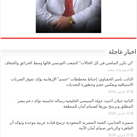
اخبار عاجلة
“لن نكرر الماضي في كل الحالات” الشعب التونسي قالها وسط الحرائق والجفاف
‏أسبوع واحد مضت
النائب ياسر الحفناوي: إحباط مخططات “حسم” الإرهابية يؤكد تفوق الضربات
الاستباقية ويعكس حجم وخطورة التحديات
30 مارس، 2026
النائبة جيلان أحمد: جولة السيسي الخليجية رسالة حاسمة تؤكد دعم مصر
المطلق وترسخ دورها كصمام أمان للمنطقة
23 مارس، 2026
سميرة الجنايني: القمة المصرية السعودية ترسخ قيادة عربية موحدة وتؤكد أن
القاهرة والرياض صمام أمان الأمة
23 مارس، 2026