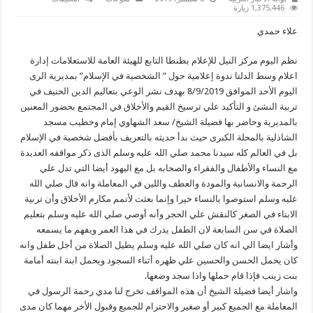
إعلام
1,375,446 زيارة
طنطا
يسلط
علاء حمدي
الضوء
على
الشخصية
نظم اليوم مركز النيل للإعلام بطنطا التابع للهيئة العامة للاستعلامات إدارة
في
الإسلام
اعلام وسط الدلتا ندوة إعلامية حول ” الشخصية في الإسلام” بمديرية الرى
مغلقة
اليوم الأحد الموافق 8/9/2019 بهدف نشر الوعي بتعاليم الدين الحنيف في
تربية النشئ و التأكيد علي ترسيخ القيم والأخلاق في المجتمع بحضور المعنين
بالمديرية وحاضر بها فضيلة الشيخ/ سعد الشهاوي إمام وخطيب مسجد
الشاذلية بالمحلة الكبرى حيث بدأ حديثه بالتعريف بأفضل شخصية في الإسلام
بل في العالم كله سيدنا محمد صلي الله عليه وسلم الذى ذكر مواقفه العديدة
مع النساء والأطفال والفقراء والصحابه بل مع اليهود أيضا التي تدل علي
الرحمة والانسانية والمودة والعطف واللين في المعاملة وانه قال صلي الله
عليه وسلم استوصوا بالنساء خيرا وإنما بعثت لأتمم مكارم الأخلاق وأن تربية
الابناء في الصغر كالنقش علي الحجر وأنه أوصي صلي الله عليه وسلم بتعليم
الصلاة في سن السابعة لان الطفل يدرك في هذا العمر ويفهم ما يسمعه
وأشار ايضا الي انه كان صلي الله عليه وسلم يطيل الصلاة من أجل طفل وانه
كان يحمل الحسن والحسين علي ظهره أثناء السجود ويحمل ابنة ابنته أمامة
بنت زينب فإذا قام حملها واذا سجد وضعها.
واشار أيضا فضيلة الشيخ أن هذه المواقف تخرج لنا مدي رحمة الرسول في
المعاملة مع الجميع كبير أو صغير والاحترام للجميع وقبول الأخر مهما كان مدى