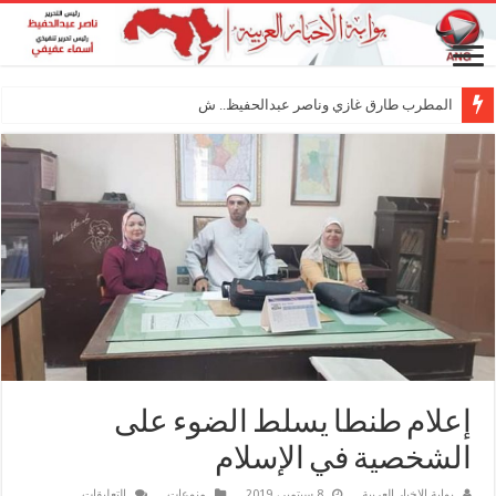
المطرب طارق غازي وناصر عبدالحفيظ.. شراكة فنية
إعلام طنطا يسلط الضوء على
الشخصية في الإسلام
على
بوابة الاخبار العربية
8 سبتمبر، 2019
منوعات
التعليقات