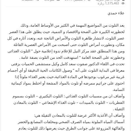
إعلام
1,375,463 زيارة
زفتي
يناقش
علاء حمدي
التلوث
الغذائى
وخطورته
يعد التلوث من المواضيع المهمة في الكثير من الأوساط العامة، وذلك
على
الصحة
لخطورته الكبيرة على الصحة والاقتصاد و التنمية، حيث يطلق على هذا العصر
مغلقة
عصر التلوث، لانتشار ظاهرة التلوث والأمراض الناتجة عنه، وتعدد آثاره في كل
مكان، وتطورت أمراض التلوث حتى أصبحت من الأمراض العصرية القاتلة
ومن هذا المنطلق عقد مركز النيل للإعلام ندوة إعلامية حول ” التلوث الغذائى
وخطورته على الصحة العامة ” استهدفت الحد من التلوث بصفة عامة .
تحدث فى اللقاء الدكتور صفوت سعد كامل وكيل مستشفى الحميات بزفتى
معرفا فى البداية التلوث على أنه ” وصول الكائنات الحية الدقيقة أو أي أجسام
غريبة غير مرغوب بوجودها في المادة الغذائية،حيث يعتبر الغذاء ملوثاً إذا
احتوى على جراثيم ممرضه أو تلوث بالمواد المشعة أو اختلط بمواد كيمائية
السامة.
وأضاف ان من مسببات التلوث الغذائي : التلوث البكتيري – التلوث بسموم
الفطريات – التلوث بالمبيدات – تلوث الغذاء الإشعاعي – التلوث بالمعادن
الثقيلة .
وأضاف أن الأغذية الأكثر عرضة للتلوث بالمعادن الثقيلة هي:
أسماك المياه الملوثة بمياه الصرف الصحي ومخلفات المصانع والخضر
والفاكهة المزروعة على جوانب الطرق حيث يعرضها ذلك للتلوث بعادم