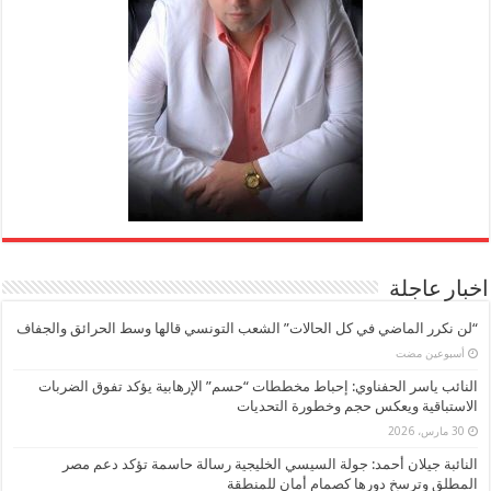
اخبار عاجلة
“لن نكرر الماضي في كل الحالات” الشعب التونسي قالها وسط الحرائق والجفاف
‏أسبوعين مضت
النائب ياسر الحفناوي: إحباط مخططات “حسم” الإرهابية يؤكد تفوق الضربات
الاستباقية ويعكس حجم وخطورة التحديات
30 مارس، 2026
النائبة جيلان أحمد: جولة السيسي الخليجية رسالة حاسمة تؤكد دعم مصر
المطلق وترسخ دورها كصمام أمان للمنطقة