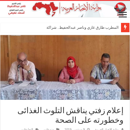
المطرب طارق غازي وناصر عبدالحفيظ.. شراكة فنية ترسم
إعلام زفتي يناقش التلوث الغذائى
وخطورته على الصحة
على
بوابة الاخبار العربية
9 سبتمبر، 2019
منوعات
التعليقات