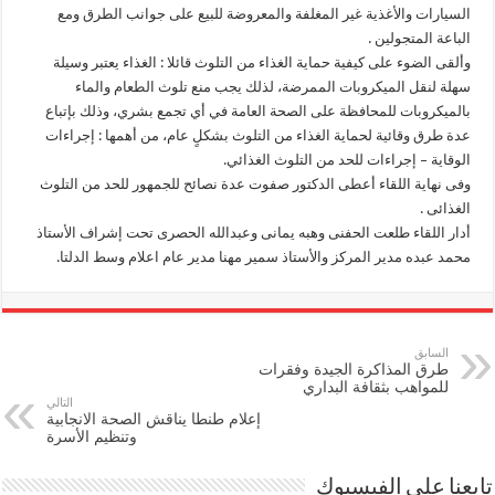
السيارات والأغذية غير المغلفة والمعروضة للبيع على جوانب الطرق ومع
الباعة المتجولين .
وألقى الضوء على كيفية حماية الغذاء من التلوث قائلا : الغذاء يعتبر وسيلة
سهلة لنقل الميكروبات الممرضة، لذلك يجب منع تلوث الطعام والماء
بالميكروبات للمحافظة على الصحة العامة في أي تجمع بشري، وذلك بإتباع
عدة طرق وقائية لحماية الغذاء من التلوث بشكلٍ عام، من أهمها : إجراءات
الوقاية – إجراءات للحد من التلوث الغذائي.
وفى نهاية اللقاء أعطى الدكتور صفوت عدة نصائح للجمهور للحد من التلوث
الغذائى .
أدار اللقاء طلعت الحفنى وهبه يمانى وعبدالله الحصرى تحت إشراف الأستاذ
محمد عبده مدير المركز والأستاذ سمير مهنا مدير عام اعلام وسط الدلتا.
السابق
طرق المذاكرة الجيدة وفقرات
للمواهب بثقافة البداري
التالي
إعلام طنطا يناقش الصحة الانجابية
وتنظيم الأسرة
تابعنا على الفيسبوك