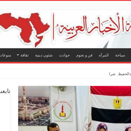
سياحة
المرأه
فن و نجوم
حوادث
شئون دينية
ثقافة
منوعات
لحفيظ.. شراكة فنية ترسم ملامح
تابعن