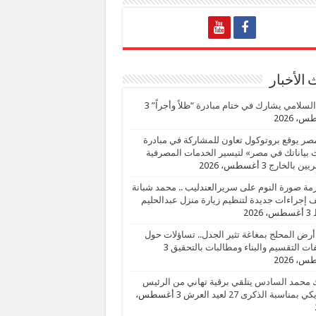
الأخبار
السلامي يشارك في ختام مبادرة “ظلاً وأجراً”
3
، 2026
صر يوقع بروتوكول تعاون للمشاركة في مبادرة
بياناتك في مصر» لتيسير الخدمات المصرفية
يين بالخارج
3 أغسطس، 2026
زمة صورة النوم على سريرالعندليب .. محمد شبانة
إجراءات جديدة لتنظيم زيارة منزل عبدالحليم
3 أغسطس، 2026
أرض المحلج بمغاغة تثير الجدل.. تساؤلات حول
ات التقسيم والبناء ومطالبات بالتحقيق
3
، 2026
 محمد السادس يتلقي برقية تهاني من الرئيس
ي بمناسبة الذكرى 27 لعيد العرش
3 أغسطس،