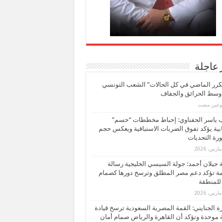
 عاجلة
كرر الماضي في كل الحالات” الشعب التونسي
 وسط الحرائق والجفاف
بوعين مضت
ب ياسر الحفناوي: إحباط مخططات “حسم”
ابية يؤكد تفوق الضربات الاستباقية ويعكس حجم
ة التحديات
بة جيلان أحمد: جولة السيسي الخليجية رسالة
ة تؤكد دعم مصر المطلق وترسخ دورها كصمام
للمنطقة
 الجنايني: القمة المصرية السعودية ترسخ قيادة
 موحدة وتؤكد أن القاهرة والرياض صمام أمان