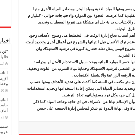
ودورة
فى
مصر ومنها المياة العذبة ومياة البحر .ومصادر المياة الأخرى منها
ترشيد
استهلاك
الجوفيه وتخليه مياة البحر وهناك إيضا مصادر غير تقليدية كما عرضت الفجوة بين الموارد والاحتياجات حوالى ٢٠مليار م
المياة
)
والاحتياجات بداية حل اى مشكلة هى تفريغ المعطيات وتحديد
مغلقة
رق البديله.
 أهم أسباب نجاح إدارة الوقت فى التخطيط هى وضوح الأهداف وجود
اخبار
عدم ترك الأعمال قبل انتهائها والشروع فى أعمال أخرى وتحديد أزمته
شروع قومى يمثل نقله حضارية كبيرة فى ترشيد الاستهلاك وان
“لن ن
اة الشرب.
قالها
ها حصر الموارد المائيه وبحث سبل الاستخدام الأمثل لها ودراسة
‏أس
لخس الشعبى لترشيد الاستهلاك وحماية مياة الشرب من التلوث وتخفيف
النائ
 الرقعه الزراعية والانشطة الاقتصاديه.
الإره
ل إن حصة السويس من المياة ٤٥و٤٣٦مليون متر مكعب فى السنه كما أكدت على تحديد الأهداف ومنها حساب
وخطور
ه وتحديد مصادر المياة التى يمكن إعادة استخدامها وتحديد استخدامات
30 مارس، 2026
مل كل جهه وكل فرد مسؤولياتهم تجاة الترشيد.
النائ
 الإسلام نهانا عن الاسراف فى اى حاجة وحاجة المياة كما ذكر
حاسم
ياة وفى نهاية الندوة تم شكر لمجلس إدارة الجمعيه على حسن
أمان 
23 مارس، 2026
سميرة
عربية