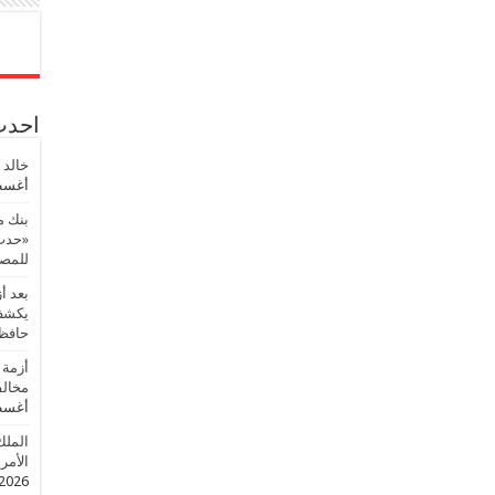
احدث 
خالد 
أغسطس
بنك م
«حدث 
للمصر
بعد أ
يكشف 
حافظ
أزمة 
مخالف
أغسطس
الملك
الأمريك
2026