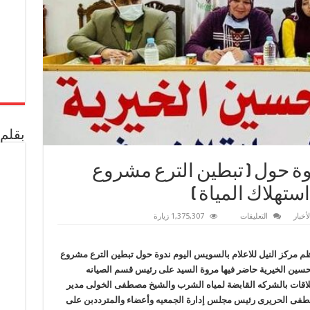
بقلم 
ة حول ( تبطين الترع مشروع
تهلاك المياة )
على
أخبار
التعليقات
1,375,307 زيارة
إعلام
السويس
ينظم
ندوة
نظم مركز النيل للاعلام بالسويس اليوم ندوة حول تبطين الترع مشروع
حول
حسين الخيرية حاضر فيها مروة السيد على رئيس قسم الصيانه
(
تبطين
قات بالشركه القابضة لمياه الشرب والشيخ مصطفى الخولى مدير
الترع
مشروع
صطفى الحريرى رئيس مجلس إدارة الجمعيه وأعضاء والمترددبن على
قومى