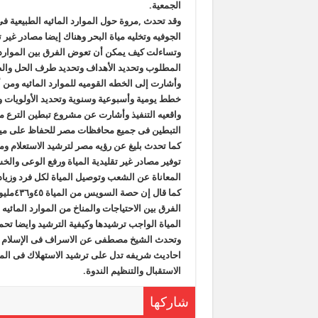
الجمعية.
وقد تحدث ,مروة حول الموارد المائيه الطبيعية فى 
وتساءلت كيف يمكن أن تعوض الفرق بين الموارد 
المطلوب وتحديد الأهداف وتحديد طرف الحل والط
وأشارت إلى الخطه القوميه للموارد المائيه ومن
خطط يومية وأسبوعية وسنوية وتحديد الأولويات و
واقعيه التنفيذ وأشارت عن مشروع تبطين الترع م
التبطين فى جميع محافظات مصر للحفاظ على مي
كما تحدث بليغ عن رؤيه مصر لترشيد الاستعلام ومن
توفير مصادر غير تقليدية المياة ورفع الوعى وا
المعاناة عن الشعب وتوصيل المياة لكل فرد وزياده
كما قا
الفرق بين الاحتياجات والمناخ من الموارد المائي
المياة الواجب ترشيدها وكيفية الترشيد وايضا تح
وتحدث الشيخ مصطفى عن الاسراف فى الإسلام وأن
احاديث شريفه تدل على ترشيد الاستهلاك فى الم
الاستقبال والتنظيم الندوة.
شاركها