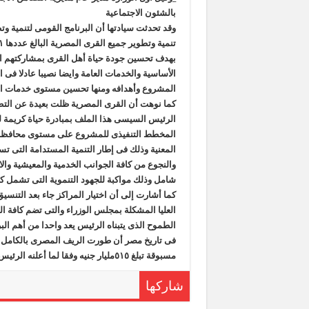
بالشئون الاجتماعية
وقد تحدثت سيادتها أن البرنامج القومى لتنمية 
بهدف تحسين جودة حياة أهل القرى بمشاركتهم الفع
الأساسية والخدمات العامة وايضا نصيبا عادلا فى
المشروع وأهدافه ومنها تحسين مستوى خدمات الب
كما نوهت أن القرى المصرية ظلت بعيدة عن التطوير
الرئيس السيسى هذا الملف بمبادرة حياة كريمة ل
المخطط التنفيذى للمشروع على مستوى محافظات
المعنية وذلك فى إطار التنمية المستدامة التى ت
والنجوع من كافة الجوانب الخدمية والمعيشية والا
شامل وذلك مواكبة للجهود التنموية التى تشمل كا
كما أشارت إلى أن اختيار المراكز جاء بعد التنس
العليا المشكلة بمجلس الوزراء والتى تضم كافة ال
الطموح الذى يتبناه الرئيس يعد واحدا من أهم ال
مسبوقة تبلغ ٥١٥مليار جنيه وفقا لما أعلنه الرئيس
شاركها