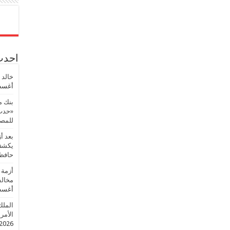
احدث 
خالد 
أغسطس
بنك م
«حدث 
للمصر
بعد أ
يكشف 
حافظ
أزمة 
مخالف
أغسطس
الملك
الأمريك
2026