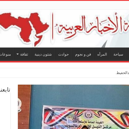
سياحة
المرأه
فن و نجوم
حوادث
شئون دينية
ثقافة
منوعات
لحفيظ.. شراكة فنية ترسم م
تابعن