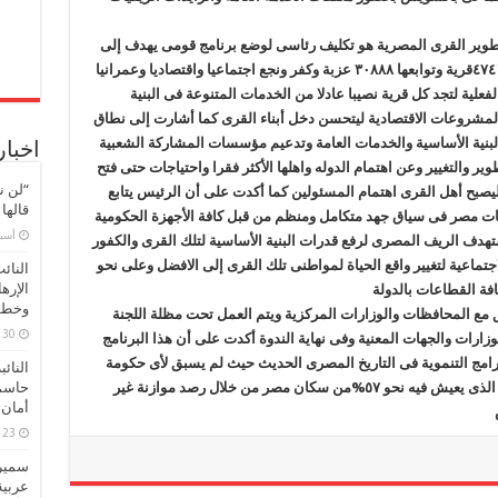
وتطوير القرى المصرية هو تكليف رئاسى لوضع برنامج قومى يهدف إلى
تنمية وتطوير جميع القرى المصرية البالغ عددها ٤٧٤١قرية وتوابعها ٣٠٨٨٨ عزبة وكفر ونجع اجتماعيا واقتصاديا وعمرانيا
لية لتجد كل قرية نصيبا عادلا من الخدمات المتنوعة فى البنية
 المشروعات الاقتصادية ليتحسن دخل أبناء القرى كما أشارت إلى نطاق
نية الأساسية والخدمات العامة وتدعيم مؤسسات المشاركة الشعبية
اخبار
 والتغيير وعن اهتمام الدوله واهلها الأكثر فقرا واحتياجات حتى فتح
“لن ن
يصبح أهل القرى اهتمام المسئولين كما أكدت على أن الرئيس يتابع
قالها
 مصر فى سياق جهد متكامل ومنظم من قبل كافة الأجهزة الحكومية
‏أس
ستهدف الريف المصرى لرفع قدرات البنية الأساسية لتلك القرى والكفور
جتماعية لتغيير واقع الحياة لمواطنى تلك القرى إلى الافضل وعلى نحو
النائ
الإره
فة القطاعات بالدولة
وخطور
يق مع المحافظات والوزارات المركزية ويتم العمل تحت مظلة اللجنة
30 مارس، 2026
وزارات والجهات المعنية وفى نهاية الندوة أكدت على أن هذا البرنامج
برامج التنموية فى التاريخ المصرى الحديث حيث لم يسبق لأى حكومة
النائ
حاسم
فى تاريخ مصر أن طورت الريف المصرى بالكامل الذى يعيش فيه نحو ٥٧%من سكان مصر من خلال رصد موازنة غير
أمان 
23 مارس، 2026
سميرة
عربية