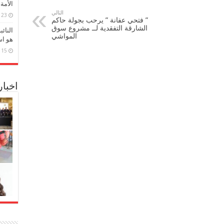
الأمة
التالي
23 مارس، 2026
” فتحي عفانة ” يرحب بجولة حاكم
الشارقة التفقدية لــ مشروع سوق
النائ
المواشي
هو اس
15 مارس، 2026
اخبا