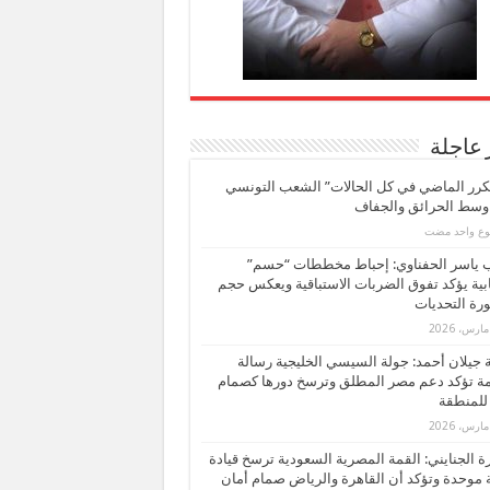
 عاجلة
كرر الماضي في كل الحالات” الشعب التونسي
 وسط الحرائق والجفاف
بوع واحد مضت
ب ياسر الحفناوي: إحباط مخططات “حسم”
ابية يؤكد تفوق الضربات الاستباقية ويعكس حجم
ة التحديات
بة جيلان أحمد: جولة السيسي الخليجية رسالة
ة تؤكد دعم مصر المطلق وترسخ دورها كصمام
للمنطقة
 الجنايني: القمة المصرية السعودية ترسخ قيادة
 موحدة وتؤكد أن القاهرة والرياض صمام أمان