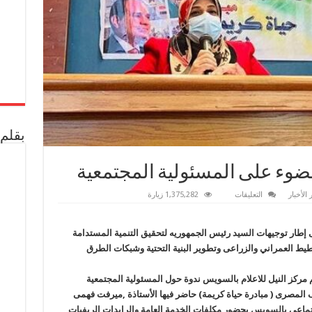
بقلم 
وء على المسئولية المجتمعية
على
 الأخبار
التعليقات
1,375,282 زيارة
إعلام
السويس
يسلط
الضوء
إطار توجيهات السيد رئيس الجمهوريه لتحقيق التنمية المستدامة
على
ط العمراني والزراعى وتطوير البنية التحتية وشبكات الطرق
المسئولية
المجتمعية
مغلقة
م مركز النيل للاعلام بالسويس ندوة حول المسئولية المجتمعية
ف المصرى ( مبادرة حياة كريمة) حاضر فيها الأستاذة ,ميرفت فهمى
جتماعى بالسويس بحضور مكلفات الخدمة العامة والرايدات الريفيات