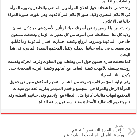
والعادات والتقاليد
وتحدثت راندا شحاته حول اعلان المرأة بين الماضى والحاضر وصورة المرأة
فى الاعلام المصرى وكيف صور الإعلام المرأة قديما وهل تغيرت صورة المراة
حاليا فى الاعلام .
وتحدثت رانيا ابوسريوة عن أسرتك حياتنا وتأثير الأسرة فى حياة كل انسان
ولابد كل منا المحافظه على أسرته من كل متغيرات الزمان وتحدثت مستوى
جاد حول الماذونة وشروط الزواج وكيفيه اجتيازت اختبار الماذونية وما قابلتها
من صعوبات فى بدايه حياتها العمليه وتقبل المجتمع السيدة الماذونه فى هذا
الوقت .
كما تحدثت سارة حسين حول انتى وطفلك بين السلوك وفرط الحركة وقدمت
روشته بسيطه للأمهات كيفية التعامل مع أبنائهم وكيفية التربيه الصحيحة حتى
يكون ابنائنا اسوياء .
وفى نهاية المؤتمر قام مجموعه من الشباب بتقديم اسكتش معبر عن حقوق
المرأة الرجل والمراة فى المجتمع واختتم المؤتمر بتكريم عدد من سيدات
المجتمع امهات مثاليات كانوا مثال العطاء مع اولادهم وفى حياتهم العمليه وقد
قام بتقديم الاحتفالية الأستاذة سناء اسماعيل إذاعة القناة
السابق
” إعداد القادة الثقافيين ” تختتم
ورشة التأهيل للمناصب القيادية عبر