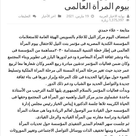
بيوم المرأة العالمى
على
بوابة الاخبار العربية
19 مارس، 2021
اخر الأخبار
التعليقات
”
1,375,397 زيارة
إعلام
السويس
متابعة – علاء حمدي
”
يستضيف
استضاف اليوم مركز النيل للاعلام بالسويس الهيئة العامة للاستعلامات
مؤتمر
المؤسسة الكندية المصريه فى مؤتمر بنت النيل للاحتفال بيوم المرأة
بنت
النيل
العالمى فى إطار خطة التنمية المستدامة ٢٠٣٠مساهمة من المؤسسة فى
للمؤسسة
الكندية
بناء ونشر ثقافة المرأة المعاصرة ودعم لدورها البارز فى تطوير وبناء المجتمع
احتفالا
بيوم
وكان ضمن فعاليات المؤتمر تدشين مبادرة ربيع العمر وكان شعارها معا لربيع
المرأة
عمر جديد حيث تغير مرحلة المراة المسنة الى مرحلة المراة الملكية وتسليط
العالمى
مغلقة
الضوء حول مهاراتها الحديدة فى تلك المرحلة وإبراز دورها فى بناء ثقافة
جديدة والتواصل الحديد مع الشباب ودعم ذلك الدور .
وبدأت فعاليات المؤتمر بالسلام الجمهورى يليها كلمة الترحيب من الأستاذة
ماجدة عشماوى مدير مركز النيل واهميه دور المرأة فى المجتمع وحقها فى
الحياة الكريمه تلاها جلسة الدكتورة إيناس الخباز رئيس مجلس إدارة
المؤسسه حول القيادة سر الوصول لعالم الريادة وما هى صفات المرأة
القيادية ودراسة مقارنه بين المرأة القياديه والرجل القيادى.
ثم جلست سهر الفحام المدير التنفيذى المؤسسة حول تحديات المرأة
المعاصرة ومنها تخفيف الذات ووسائل التواصل الاجتماعى وتغيير الموروثات