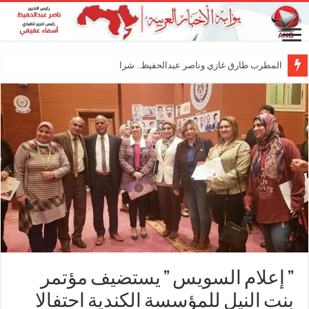
المطرب طارق غازي وناصر عبدالحفيظ.. شراكة فنية تر
” إعلام السويس ” يستضيف مؤتمر
بنت النيل للمؤسسة الكندية احتفالا