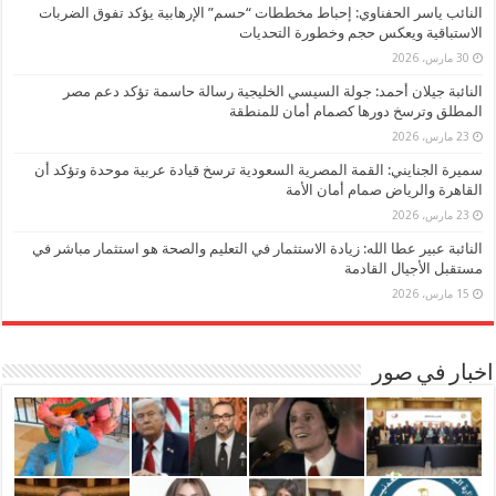
النائب ياسر الحفناوي: إحباط مخططات “حسم” الإرهابية يؤكد تفوق الضربات
الاستباقية ويعكس حجم وخطورة التحديات
30 مارس، 2026
النائبة جيلان أحمد: جولة السيسي الخليجية رسالة حاسمة تؤكد دعم مصر
المطلق وترسخ دورها كصمام أمان للمنطقة
23 مارس، 2026
سميرة الجنايني: القمة المصرية السعودية ترسخ قيادة عربية موحدة وتؤكد أن
القاهرة والرياض صمام أمان الأمة
23 مارس، 2026
النائبة عبير عطا الله: زيادة الاستثمار في التعليم والصحة هو استثمار مباشر في
مستقبل الأجيال القادمة
15 مارس، 2026
اخبار في صور