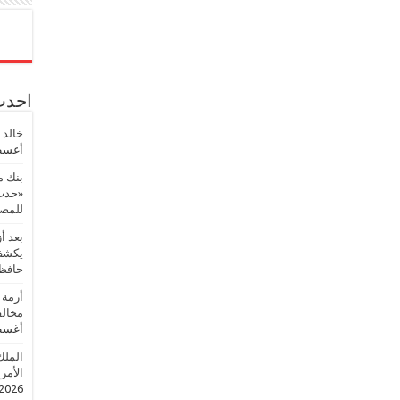
احدث 
خالد 
أغسطس
بنك م
«حدث 
للمصر
بعد أ
يكشف 
حافظ
أزمة 
مخالف
أغسطس
الملك
الأمريك
2026