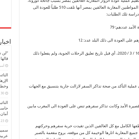
ظيم عملية عودة الزوار المغاربة العالقين بمصر بسبب جائحة كورونا،
جاء فيه أن سفارة المملكة المغربية بالقاهرة تنبه المواطنين المغاربة العالقين بمصر أنها تلقت 510 طلباً للعودة الى
الأمد عددهم: 79
م على العودة الى ذلك البلد عدد: 12
اخبار
“لن ن
ثالثاً: الزوار الذين كان بإمكانهم مغادرة مصر قبل 16 / 3 / 2020، أي قبل تاريخ تعليق الرحلات الجوية، ولم يفعلوا ذلك
قالها
‏أس
النائ
الإره
 عملية التأكد من صحة تذاكر السفر لازالت جارية بتنسيق مع الجهات
وخطور
30 مارس، 2026
النائ
 قصيرة الأمد وكانت تذاكر سفرهم تنص على العودة الى المغرب مابين
حاسم
أمان 
23 مارس، 2026
طفها الكامل مع كل العالقين الذين تقيدت حرية سفرهم وحركتهم
سميرة
 جميع المغاربة اثارها الوخيمة كل من موقعه، بروح مفعمة بالصبر
عربية