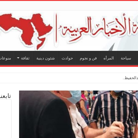
سياحة
المرأه
فن و نجوم
حوادث
شئون دينية
ثقافة
منوعات
لحفيظ.. شراكة فنية ترسم م
تابعن