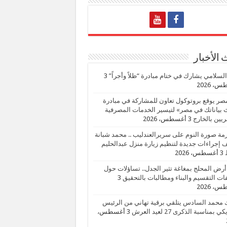
الأخبار
السلامي يشارك في ختام مبادرة “ظلاً وأجراً”
3
، 2026
صر يوقع بروتوكول تعاون للمشاركة في مبادرة
بياناتك في مصر» لتيسير الخدمات المصرفية
يين بالخارج
3 أغسطس، 2026
زمة صورة النوم على سريرالعندليب .. محمد شبانة
إجراءات جديدة لتنظيم زيارة منزل عبدالحليم
3 أغسطس، 2026
أرض المحلج بمغاغة تثير الجدل.. تساؤلات حول
ات التقسيم والبناء ومطالبات بالتحقيق
3
، 2026
 محمد السادس يتلقي برقية تهاني من الرئيس
ي بمناسبة الذكرى 27 لعيد العرش
3 أغسطس،