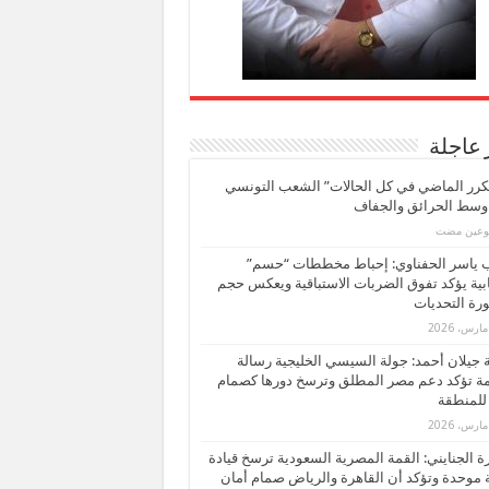
 عاجلة
كرر الماضي في كل الحالات” الشعب التونسي
 وسط الحرائق والجفاف
بوعين مضت
ب ياسر الحفناوي: إحباط مخططات “حسم”
ابية يؤكد تفوق الضربات الاستباقية ويعكس حجم
ة التحديات
بة جيلان أحمد: جولة السيسي الخليجية رسالة
ة تؤكد دعم مصر المطلق وترسخ دورها كصمام
للمنطقة
 الجنايني: القمة المصرية السعودية ترسخ قيادة
 موحدة وتؤكد أن القاهرة والرياض صمام أمان