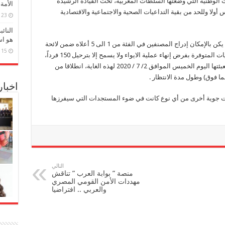
ت الوطنية التي وضعتها السلطات المغربية، تحت القيادة الرشيدة
الأمة
ولا وللحد من بقية التداعيات الصحية والاجتماعية والاقتصادية
23 مارس، 2026
النائ
هو اس
واعتبارا لما سلف، وحرصا على مبدئ العدالة، فلم يكن بالإمكان إدراج المصنفين في الفئة من 1 الى 5 أعلاه ضمن لائحة
15 مارس، 2026
الزوار العالقين، كما أن الاستعمال الرشيد للإمكانيات المتوفرة بفرض إنهاء عملية الايواء ولا يسمح إلا بترحيل 150 فرداً،
أي نفس عدد مقاعد الطائرة الاستثنائية التي تم تعبئتها اليوم الخميس الموافق 2/ 7 / 2020 لهذه الغاية، انطلاقا من
اخبا
ت جوية أخرى من أي نوع كانت في ضوء المستجدات التي سيفرزها
التالي
منصة ” بوابة العرب ” تناقش
مهددات الأمن القومي المصري
والعربي .. افتراضيا