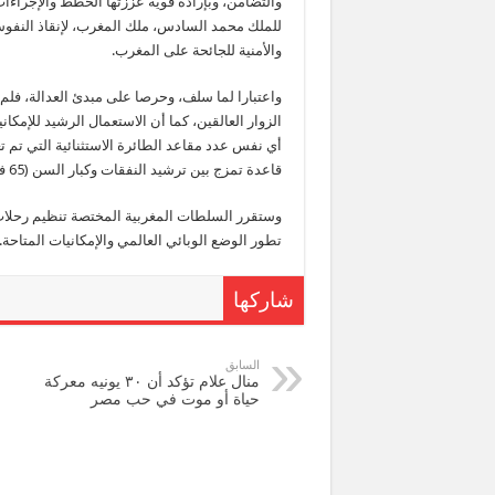
والتضامن، وبإرادة قوية عززتها الخطط والإجراءا
للملك محمد السادس، ملك المغرب، لإنقاذ النفوس أ
والأمنية للجائحة على المغرب.
قاعدة تمزج بين ترشيد النفقات وكبار السن (65 فما فوق) وطول مدة الانتظار .
وستقرر السلطات المغربية المختصة تنظيم رحلا
تطور الوضع الوبائي العالمي والإمكانيات المتاحة.
شاركها
السابق
منال علام تؤكد أن ٣٠ يونيه معركة
حياة أو موت في حب مصر