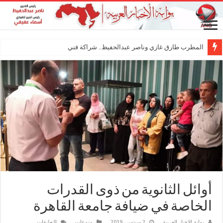
المطرب طارق غازي وناصر عبدالحفيظ.. شراكة فنية ترسم ملامح مست
أوائل الثانوية من ذوى القدرات
الخاصة في ضيافة جامعة القاهرة
على
بوابة الاخبار العربية
2 سبتمبر، 2019
منوعات
التعليقات