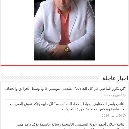
اخبار عاجلة
“لن نكرر الماضي في كل الحالات” الشعب التونسي قالها وسط الحرائق والجفاف
‏أسبوع واحد مضت
النائب ياسر الحفناوي: إحباط مخططات “حسم” الإرهابية يؤكد تفوق الضربات
الاستباقية ويعكس حجم وخطورة التحديات
30 مارس، 2026
النائبة جيلان أحمد: جولة السيسي الخليجية رسالة حاسمة تؤكد دعم مصر