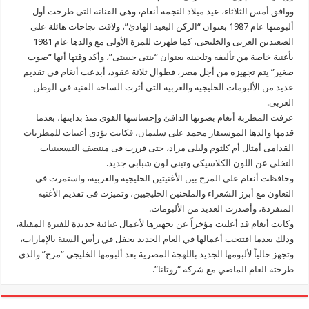
ووافق أمس الثلاثاء، عيد ميلاد النجمة أنغام، وهى الفنانة التى طرحت أول
ألبومتها عام 1987 بعنوان “الركن البعيد الهادئ”، ولاقت نجاحات هائلة على
الصعيدين العربى والخليجى، كما ظهرت للمرة الأولى مع والدها عام 1981
بأغنية خاصة من تأليفه وتلحينه بعنوان “بنتى حبيبتى”، وأكد وقتها أنها “صوت
صغير” يتم تجهيزه من أجل مصر، فطوال ثلاثة عقود، أبدعت أنغام فى تقديم
عديد من الألبومات الخليجية والعربية التى أثرت الساحة الفنية فى الوطن
العربى.
عرفت المطربة أنغام بصوتها الدافئ وإحساسها القوى منذ بدايتها، بعدما
قدمها والدها الموسيقار محمد على سليمان، فكانت تؤدى أغنيات للمطربات
القدامى أمثال أم كلثوم وليلى مراد، حتى قررت فى منتصف التسعينيات
التخلى عن اللون الكلاسيكى وتبنى لون شبابى جديد.
وحافظت أنغام على المزج بين الأغنيتين الخليجية والعربية، واستمرت فى
التعاون مع أبرز الشعراء والملحنين الخليجيين، وتميزت فى تقديم الأغنية
المنفردة، وأصدرت العديد من الألبومات.
وكانت أنغام قد أعلنت مؤخراً عن تجهيزها لأعمال غنائية جديدة للفترة المقبلة،
وذلك بعدما افتتحت أعمالها في العام الجديد بحفل في رأس السنة بالإمارات،
وتجهز حالياً لألبومها الجديد باللهجة المصرية بعد ألبومها الخليجي “مزح” والذي
طرحته العام الماضي مع شركة “روتانا”.