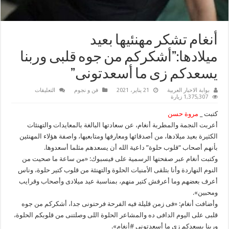
أنغام تشكر مهنئيها بعيد
ميلادها:”أشكركم من جوه قلبى وربنا
يسعدكم زى ما أسعدتونى”
على
بوابة الاخبار العربية
21 يناير، 2021
فن و نجوم
التعليقات
أنغام
1,375,307 زيارة
تشكر
مهنئيها
كتبت _
مروة حسن
بعيد
ميلادها:”أشكرك
أعربت النجمة والمطربة أنغام، عن سعادتها البالغة بالمعايدات والتهنئات
من
الكثيرة بعيد ميلادها، من أصدقائها ومعارفها ومتابعيها، واصفة هؤلاء المهنئين
جوه
قلبى
بأنهم أصحاب “قلوب حلوة” داعية الله أن يسعدهم مثلما أسعدوها.
وربنا
يسعدكم
وكتبت أنغام عبر صفحتها الرسمية على فيسبوك: «من ساعة ما صحيت من
زى
ما
النوم النهاردة وأنا بتلقى الأمنيات الحلوة والتهنئة من قلوب كتير حلوة، وناس
أسعدتونى”
أعرف بعضهم وما أعرفش كتير منهم، بمناسبة عيد ميلادى وأصحاب وقرايب
مغلقة
ومحبين».
وأضافت أنغام: «فى زمن قليلة فيه الفرحة فرحتونى جدا، أشكركم من جوه
قلبى على اليوم الدافى ده والمشاعر الحلوة اللى وصلتنى من قلوبكم الحلوة،
وربنا يسعدكم زى ما أسعدتونى
#أنغام
».