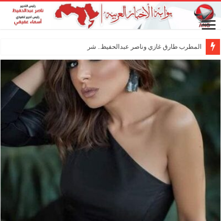
المطرب طارق غازي وناصر عبدالحفيظ.. شراكة فنية ترسم