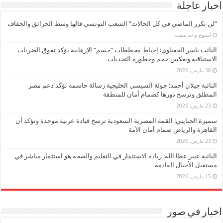
اخبار عاجلة
“لن نكرر الماضي في كل الحالات” الشعب التونسي قالها وسط الحرائق والجفاف
‏أسبوع واحد مضت
النائب ياسر الحفناوي: إحباط مخططات “حسم” الإرهابية يؤكد تفوق الضربات
الاستباقية ويعكس حجم وخطورة التحديات
30 مارس، 2026
النائبة جيلان أحمد: جولة السيسي الخليجية رسالة حاسمة تؤكد دعم مصر
المطلق وترسخ دورها كصمام أمان للمنطقة
23 مارس، 2026
سميرة الجنايني: القمة المصرية السعودية ترسخ قيادة عربية موحدة وتؤكد أن
القاهرة والرياض صمام أمان الأمة
23 مارس، 2026
النائبة عبير عطا الله: زيادة الاستثمار في التعليم والصحة هو استثمار مباشر في
مستقبل الأجيال القادمة
15 مارس، 2026
اخبار في صور