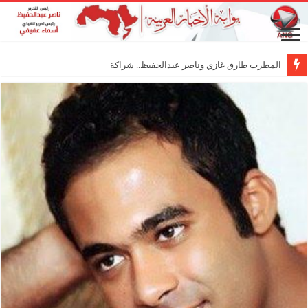
المطرب طارق غازي وناصر عبدالحفيظ.. شراكة فنية ترسم ملام