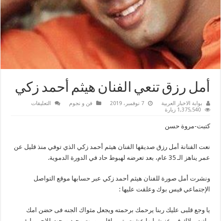
أمل رزق تنعي الفنان هيثم أحمد زكي
على
بوابة الاخبار العربية
7 نوفمبر، 2019
فن و نجوم
التعليقات
أمل
1,375,540 زيارة
رزق
تنعي
كتبت-مروة حسن
الفنان
هيثم
أحمد
نعت الفنانة أمل رزق صديقها الفنان هيثم أحمد زكي الذي توفي منذ قليل عن
زكي
مغلقة
عمر يناهز الـ 35 عام، بعد تعرضه لهبوط حاد في الدورة الدموية.
ونشرت أمل صورة للفنان هيثم أحمد زكي عبر حسابها موقع التواصل
الإجتماعي فيس بوك وعلقت عليها :
يا وجع قلبى عليك ربنا يرحمك برحمته ويجعل مثواك الجنه فى حضن امك
ماتت ملاك فى عز شبابها عشت يتيم ياقلبى ومت وحيد ورحت للاحن وابقى