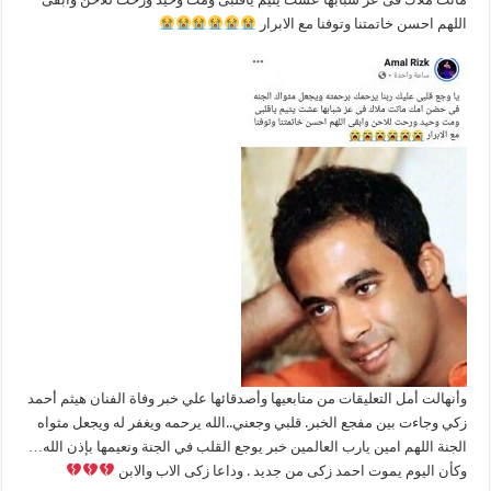
اللهم احسن خاتمتنا وتوفنا مع الابرار
وأنهالت أمل التعليقات من متابعيها وأصدقائها علي خبر وفاة الفنان هيثم أحمد
زكي وجاءت بين مفجع الخبر. قلبي وجعني..الله يرحمه ويغفر له ويجعل مثواه
الجنة اللهم امين يارب العالمين خبر يوجع القلب في الجنة ونعيمها بإذن الله…
وكأن اليوم يموت احمد زكى من جديد . وداعا زكى الاب والابن