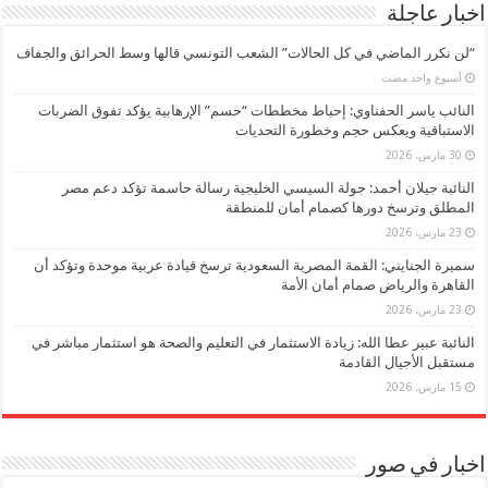
اخبار عاجلة
“لن نكرر الماضي في كل الحالات” الشعب التونسي قالها وسط الحرائق والجفاف
‏أسبوع واحد مضت
النائب ياسر الحفناوي: إحباط مخططات “حسم” الإرهابية يؤكد تفوق الضربات
الاستباقية ويعكس حجم وخطورة التحديات
30 مارس، 2026
النائبة جيلان أحمد: جولة السيسي الخليجية رسالة حاسمة تؤكد دعم مصر
المطلق وترسخ دورها كصمام أمان للمنطقة
23 مارس، 2026
سميرة الجنايني: القمة المصرية السعودية ترسخ قيادة عربية موحدة وتؤكد أن
القاهرة والرياض صمام أمان الأمة
23 مارس، 2026
النائبة عبير عطا الله: زيادة الاستثمار في التعليم والصحة هو استثمار مباشر في
مستقبل الأجيال القادمة
15 مارس، 2026
اخبار في صور