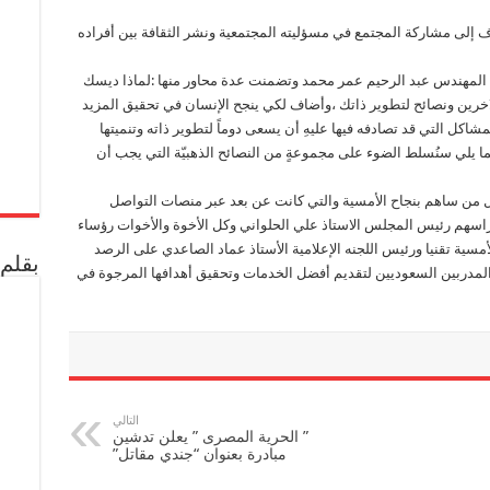
قدمها
 إلى مشاركة المجتمع في مسؤليته المجتمعية ونشر الثقافة بين أفراده
عبدالرحيم
محمد
 قدمها المدرب المهندس عبد الرحيم عمر محمد وتضمنت عدة محاور منها :لماذا ديسك
مغلقة
رين ونصائح لتطوير ذاتك ،وأضاف لكي ينجح الإنسان في تحقيق المزيد
شاكل التي قد تصادفه فيها عليهِ أن يسعى دوماً لتطوير ذاته وتنميتها
يما يلي سنُسلط الضوء على مجموعةٍ من النصائح الذهبيّة التي يجب أن
 من ساهم بنجاح الأمسية والتي كانت عن بعد عبر منصات التواصل
اسهم رئيس المجلس الاستاذ علي الحلواني وكل الأخوة والأخوات رؤساء
مسية تقنيا ورئيس اللجنه الإعلامية الأستاذ عماد الصاعدي على الرصد
بقلم 
ة المدربين السعوديين لتقديم أفضل الخدمات وتحقيق أهدافها المرجوة في
التالي
” الحرية المصرى ” يعلن تدشين
مبادرة بعنوان “جندي مقاتل”