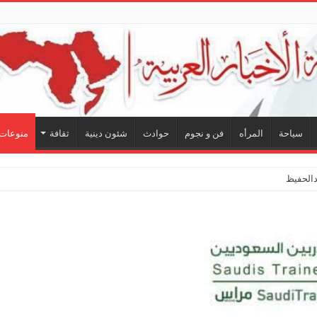
سياحة
المرأه
فن و نجوم
حوادث
شئون دينية
ثقافة
منوعات
لحفيظ.. شراكة فنية ترسم م