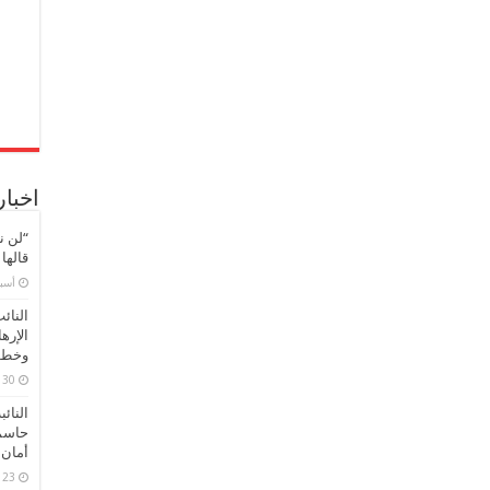
اخبار
“لن ن
قالها
‏أس
النائ
الإره
وخطور
30 مارس، 2026
النائ
حاسم
أمان 
23 مارس، 2026