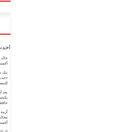
احدث 
خالد 
أغسطس
بنك م
«حدث 
للمصر
بعد أ
يكشف 
حافظ
أزمة 
مخالف
أغسطس
الملك