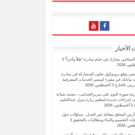
الأخبار
السلامي يشارك في ختام مبادرة “ظلاً وأجراً”
3
، 2026
صر يوقع بروتوكول تعاون للمشاركة في مبادرة
بياناتك في مصر» لتيسير الخدمات المصرفية
يين بالخارج
3 أغسطس، 2026
زمة صورة النوم على سريرالعندليب .. محمد شبانة
إجراءات جديدة لتنظيم زيارة منزل عبدالحليم
3 أغسطس، 2026
أرض المحلج بمغاغة تثير الجدل.. تساؤلات حول
ات التقسيم والبناء ومطالبات بالتحقيق
3
، 2026
 محمد السادس يتلقي برقية تهاني من الرئيس