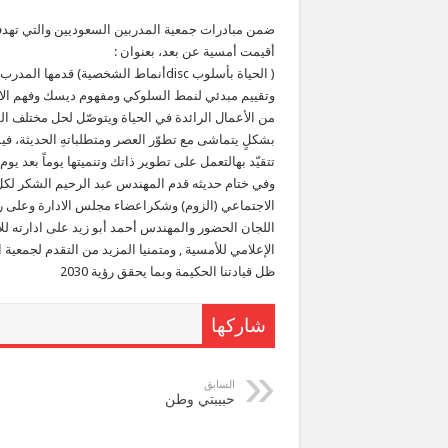
ضمن مبادرات جمعية المدربين السعوديين والتي تهدف
أقيمت أمسية عن بعد، بعنوان :
( الحياة بأسلوب discأنماط الشخصية)
وتقييم مبدئي لنمط السلوكي ومفهوم ديسك وفهم الاخ
من الأعمال الرائدة في الحياة ويتوصّل لحل مختلف الم
بشكلٍ يتماشى مع تطوّر العصر ومتطلباتهِ الحديثة، ف
تتقيّد بهالتعمل على تطوير ذاتك وتنميتها يوماً بعد يوم
وفي ختام حديثه قدم المهندس عبد الرحيم الشكر لكل
الاجتماعي (الزوم) وشكراعضاء مجلس الادارة وعلى ر
اللجان الحضور والمهندس أحمد أبو زيد على ادارته للأ
الإعلامي للأمسية , ومتمنيا المزيد من التقدم لجمعي
ظل قيادتنا الحكيمة وبما يحقق رؤية 2030
شاركها
السابق
حبيبتي وطن