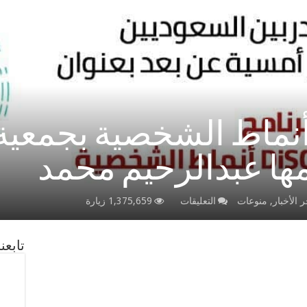
أنماط الشخصية بجمعية 
ها عبدالرحيم محمد
على
ر الأخبار
,
منوعات
التعليقات
1,375,659 زيارة
أمسية
بعنوان
أنماط
تابعن
الشخصية
بجمعية
المدربين
السعوديين