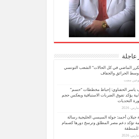
 عاجلة
كرر الماضي في كل الحالات” الشعب التونسي
 وسط الحرائق والجفاف
بوعين مضت
ب ياسر الحفناوي: إحباط مخططات “حسم”
ابية يؤكد تفوق الضربات الاستباقية ويعكس حجم
ة التحديات
بة جيلان أحمد: جولة السيسي الخليجية رسالة
ة تؤكد دعم مصر المطلق وترسخ دورها كصمام
للمنطقة