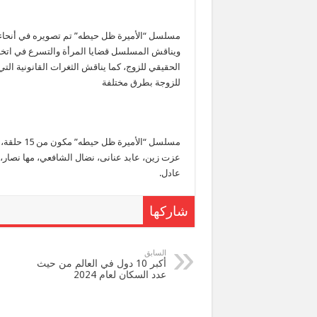
مسلسل “الأميرة ظل حيطه” تم تصويره في أنحاء
ويناقش المسلسل قضايا المرأة والتسرع في اتخاذ 
الحقيقي للزوج، كما يناقش الثغرات القانونية الت
للزوجة بطرق مختلفة
مسلسل “ال
عزت زين، عابد عنانى، نضال الشافعي، مها نصار،
عادل.
شاركها
السابق
أكبر 10 دول في العالم من حيث
عدد السكان لعام 2024