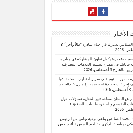
الأخبار
السلامي يشارك في ختام مبادرة “ظلاً وأجراً”
3
، 2026
صر يوقع بروتوكول تعاون للمشاركة في مبادرة
بياناتك في مصر» لتيسير الخدمات المصرفية
يين بالخارج
3 أغسطس، 2026
زمة صورة النوم على سريرالعندليب .. محمد شبانة
إجراءات جديدة لتنظيم زيارة منزل عبدالحليم
3 أغسطس، 2026
أرض المحلج بمغاغة تثير الجدل.. تساؤلات حول
ات التقسيم والبناء ومطالبات بالتحقيق
3
، 2026
 محمد السادس يتلقي برقية تهاني من الرئيس
ي بمناسبة الذكرى 27 لعيد العرش
3 أغسطس،