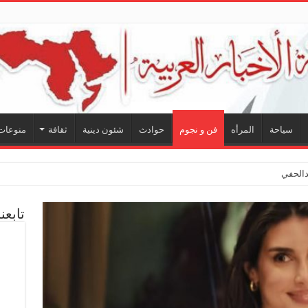
سياحة
المرأه
فن و نجوم
حوادث
شئون دينية
ثقافة
منوعات
لحفيظ.. شراكة فنية تر
تابعن