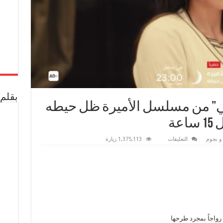
بقلم 
لي” من مسلسل الأميرة ظل حيطه
عة
على
و نجوم
التعليقات
1,375,113 زيارة
أغنية
“سيدة
الحب
الأولي”
من
مسلسل
الأميرة
ظل
حيطه
تحقق
مليون
ونصف
رواجاً بمجرد طرحها
خلال