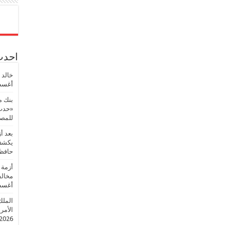
احدث 
خالد 
أغسطس
بنك م
«حدث 
للمصر
بعد أ
يكشف 
حافظ
أزمة 
مخالف
أغسطس
الملك
الأمريك
2026