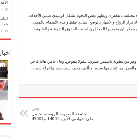
الأمة
23 مارس، 2026
 مختلفة بالقاهرة، ويظهر بعض النجوم بشكل كوميدي ضمن الأحداث،
النائ
قرار الزواج والأنبهار بالوضع المادي فقط وعدم الأهتمام بالمعدن
هو اس
ي ممكن ان يقوم بها المحامُون لسلب الحقوق الشرعية والقانونية
15 مارس، 2026
اخبا
أميرة ظل حيطه” مكون من 15 حلقة، وهو من بطولة ياسمين صبري، نيقولا معوض، وفاء عامر، هالة فاخر،
 والعمل من إنتاج مها سليم، وتأليف محمد سيد بشير وإخراج شيرين
التالي
الجامعة المصرية الروسية تحصل
على شهادتى الأيزو 14001 و45001