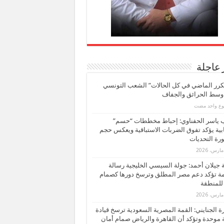
 عاجلة
كرر الماضي في كل الحالات” الشعب التونسي
 وسط الحرائق والجفاف
بوع واحد مضت
ب ياسر الحفناوي: إحباط مخططات “حسم”
ابية يؤكد تفوق الضربات الاستباقية ويعكس حجم
ة التحديات
بة جيلان أحمد: جولة السيسي الخليجية رسالة
ة تؤكد دعم مصر المطلق وترسخ دورها كصمام
للمنطقة
 الجنايني: القمة المصرية السعودية ترسخ قيادة
 موحدة وتؤكد أن القاهرة والرياض صمام أمان