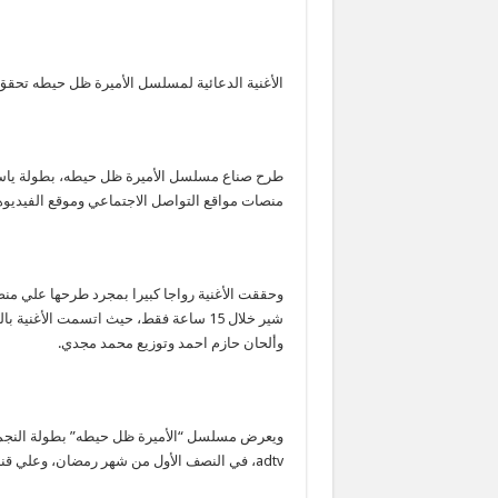
الأغنية الدعائية لمسلسل الأميرة ظل حيطه تحقق مليو
طرح صناع مسلسل الأميرة ظل حيطه، بطولة ياسمي
منصات مواقع التواصل الاجتماعي وموقع الفيديوه
شير خلال 15 ساعة فقط، حيث اتسمت الأغ
وألحان حازم احمد وتوزيع محمد مجدي.
ويعرض مسلسل “الأميرة ظل حيطه” بطولة النجمة
adtv، في النصف الأول من شهر رمضان، وعلي قناة ON في النصف الثاني من الشهر المبارك.