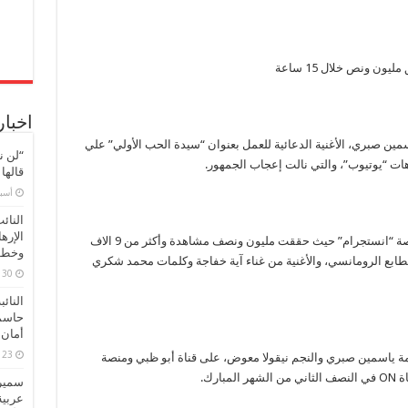
15
ساعة
مغلقة
ن ونص خلال 15 ساعة
اخبار
ن صبري، الأغنية الدعائية للعمل بعنوان “سيدة الحب الأولي” علي
“لن ن
ات “يوتيوب”، والتي نالت إعجاب الجمهور.
قالها
‏أس
النائ
الإره
وحققت الأغنية رواجا كبيرا بمجرد طرحها علي منصة “انستجرام” حيث حققت مليون ونصف مشاهدة وأكثر من 9 الاف
وخطور
نية بالطابع الرومانسي، والأغنية من غناء آية خفاجة وكلمات محمد شكري
30 مارس، 2026
النائ
حاسم
أمان 
23 مارس، 2026
 ياسمين صبري والنجم نيقولا معوض، على قناة أبو ظبي ومنصة
سميرة
عربية