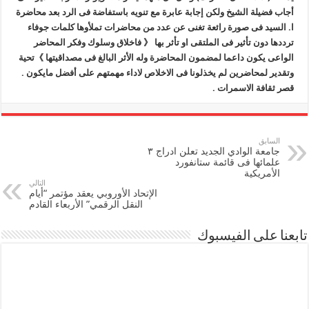
أجاب فضيلة الشيخ ولكن إجابة عابرة مع تنويه باستفاضة فى الرد بعد محاضرة
ا. السيد فى صورة رائعة تغنى عن عدد من محاضرات تملأوها كلمات جوفاء
ترددها دون تأثير فى الملتقى او تأثر بها 《 فاخلاق وسلوك وفكر المحاضر
الواعى يكون داعما لمضمون المحاضرة وله الأثر البالغ فى مصداقيتها 》تحية
وتقدير لمحاضرين لم يخذلونا فى الاخلاص لاداء مهمتهم على أفضل مايكون .
قصر ثقافة الاسمرات .
السابق
جامعة الوادي الجديد تعلن ادراج ٣
علمائها فى قائمة ستانفورد
الأمريكية
التالي
الإتحاد الأوروبي يعقد مؤتمر “أيام
النقل الرقمي” الأربعاء القادم
تابعنا على الفيسبوك