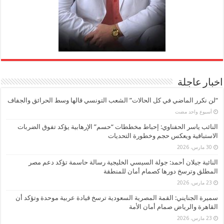
اخبار عاجلة
“لن نكرر الماضي في كل الحالات” الشعب التونسي قالها وسط الحرائق والجفاف
‏أسبوع واحد مضت
النائب ياسر الحفناوي: إحباط مخططات “حسم” الإرهابية يؤكد تفوق الضربات
الاستباقية ويعكس حجم وخطورة التحديات
30 مارس، 2026
النائبة جيلان أحمد: جولة السيسي الخليجية رسالة حاسمة تؤكد دعم مصر
المطلق وترسخ دورها كصمام أمان للمنطقة
23 مارس، 2026
سميرة الجنايني: القمة المصرية السعودية ترسخ قيادة عربية موحدة وتؤكد أن
القاهرة والرياض صمام أمان الأمة
23 مارس، 2026