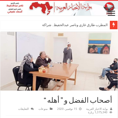
المطرب طارق غازي وناصر عبدالحفيظ.. شراكة فنية ترسم
أصحاب الفضل و ” أهله “
على
بوابة الاخبار العربية
15 نوفمبر، 2020
منوعات
التعليقات
أصحاب
1,375,340 زيارة
الفضل