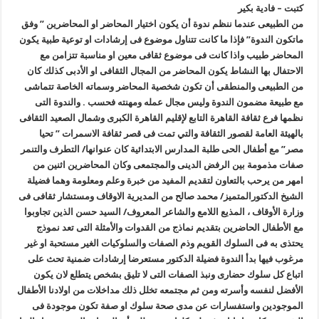
و
كتبت – فادية بكير
”
أهله
من الطبيعى عندما ننظم ندوة أن يكون اختيار المحاضر او المحاضرين ” وفق
“
ماتكون الندوة” فإذا ما كانت تتناول موضوع فى إرشادات او توعية طبية يكون
مغلقة
المحاضر طبيب واذا كانت فى موضوع ثقافى معين او مناسبة تتزامن مع
الاحتفال بها النشاط يكون المحاضر من المجال الثقافى او الأدبى كذلك كان
من الطبيعى والمنطقى أن تكون شخصية المحاضر وسماته الخاصة تتماشى
مع طبيعة مضمون الندوة وليس مجال عمله ومهنته فحسب . والندوة التى
نظمها فرع ثقافة القاهرة التابع لإقليم القاهرة الكبرى وشمال الصعيد الثقافى
بالهيئة العامة لقصور الثقافة والتي تمت فى قصر ثقافة الاسمرات ” تحيا
مصر” مع أطفال الحى طلبة المدارس الابتدائية كان عنوانها/ التطرف والتنمر
صفات مذمومة بين الرفض الدينى والمجتمعى وكان المحاضرين اثنين من
امهر من يرحب بالتعاون لتقديم المفيد من خبرة وعلم ومعلومة وهما فضيلة
الشيخ الدكتورالمتميز/ محمد صالح من المديرية الاوقاف ومستشار ثقافى فى
وزارة الأوقاف ، المذيع اللامع والشاعر المعروف/ السيد حسن الذين تجاوبوا
مع الأطفال الحاضرين بتقديم نماذج من القدوات والأمثلة التى تعد نموذج
يحتذى به فى السلوك القويم وذم الصفات والسلوكيات الغير مستحبة او غير
مرغوب فيها بدأ الندوة فضيلة الدكتور مستعرضا إرشادات ضمنية تحث على
اتباع كل سلوك حضارى ونبذ الصفات التى لا تليق بشخص يتطلع لان يكون
الأفضل لنفسه وأسرته ومن ثم مجتمعه تخلل ذلك مداخلات من اولادنا الأطفال
الموجودين واستفسارات عن مدى صحة سلوك او صفة تكون موجودة فى