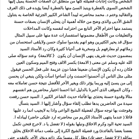
الشخص وكانت إجابات فضيلته كلها من منطلق أن الصفات الحسنة يميل إليها
الشخص السوى بالفطرة وينبذ السئ منها بالفطرة أيضا يؤيده فى ذلك العرف
والتقاليد وختم د. محمد محاضرته ليبدأ الشاعر الكبير الجزئية الخاصة به بتناول
الشق الأدبى والذى وضح من خلاله أهمية أن يتحلى الإنسان بصفات حسنة
يستمد منها احترام الآخر النابع من احترامه لنفسه وكانت المداخلات
والتعليقات من الأطفال مضمونها استفسارات عدة منها على سبيل المثال
سؤال قد يحير الكثيرين وهو انهم يقدموا سلوك حسن ولايلقى استحسان من
زملائهم او معارفهم بل وسخرية فى أحيانا كثيرة وكان رد الأستاذ السيد
بمضمون حديث شريف ينهى الإنسان أن يكون 《 كالامعة》وعند سؤاله صلى
الله عليه وسلم عن معنى ( الامعة) بكسر الالف وفتح الميم وسكون العين
فكان رده أن يكون الإنسان ضعيفا هشا دون عزيمة على فعل الحسن فيقول
مثلى مثل الناس أن أحسنوا احسنت وان أساءوا اسأت ولكن ينبغي ان يحسن
إلى من يسئ إليه وربما يؤثر ذلك ويغير الآخر للأفضل نتيجة حسن تعاملاته معه
، وكان الموقف الذى أخبرنا بالدليل اننا احسنا اختيار محاضرين هم انفسهم
مثالا وقدوة حسنة يحتذى بها فأثناء حديث الشاعر الكبير ا. السيد حسن رفعت
سيدة من الحاضرين يدها تطلب إلقاء سؤال وأشار إليها ا. السيد بتسأل
وفوجئت بها توجه سؤال لفضيلة الشيخ الواعى واذا به لايجيب انما رد عليها
قائلا ( عندما ينتهى الأستاذ الكريم من محاضرته ارد عليكى حاضر) ليبادله ا.
السيد تحية الود وكرم الاخلاق ونبلها بقوله ( لا تفضل يا د. لاحرج فنحن نكمل
بعضنا بعضا بالفائدة) ورد فضيلة الشيخ الكرة إلى ملعب دماثة الاخلاق بخلق
يماثله ( لا لا تفضل حضرتك) وظل كل منهما ينكر ذاته ويؤثر الآخر بالتقدير حتى