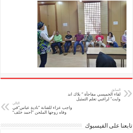
السابق
لقاء الخميسي مفاجأة ” بلاك اند
وايت” لراغبي تعلم التمثيل
التالي
واجب عزاء للفنانة ”نادية عباس“في
وفاه زوجها الملحن ”أحمد خلف“
تابعنا على الفيسبوك