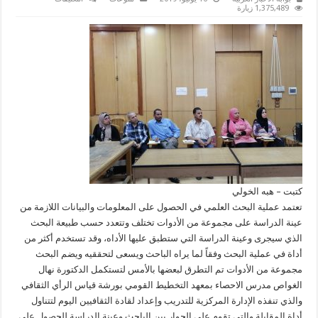
أدوات
1,375,489 زيارة
البحث
العلمي
الركيزة
الاساسية
لنجاح
الدراسات
الميدانية
مغلقة
كتبت – هبه الخولي
تعتمد عملية البحث العلمي في الحصول على المعلومات والبيانات اللازمة من
عينة الدراسة على مجموعة من الأدوات تختلف وتتعدد حسب طبيعة البحث
الذي سيجرى وعينة الدراسة التي ستطبق عليها الأداه، وقد تستخدم أكثر من
أداة في عملية البحث وفقاً لما يراه الباحث ويسعى لتحققيه ويضم البحث
مجموعة من الأدوات تم التطرق لبعضها بالأمس لتستكمل الدكتورة نهال
الغواص مدرس الاحصاء بمعهد التخطيط القومي بورشة قياس الرأي الثقافي
والذي تنفذه الإدارة المركزية للتدريب وإعداد لقادة الثقافيين اليوم لتتناول
أداة المقابلة والتي تقوم على الحوار بين الباحث وعينة الدراسة للحصول على