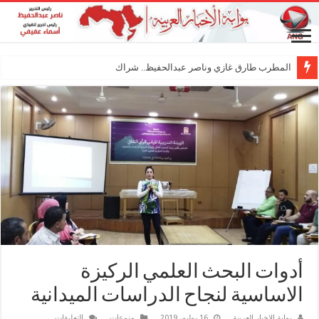
المطرب طارق غازي وناصر عبدالحفيظ.. شراكة فنية ترسم م
أدوات البحث العلمي الركيزة
الاساسية لنجاح الدراسات الميدانية
على
بوابة الاخبار العربية
16 يوليو، 2019
منوعات
التعليقات