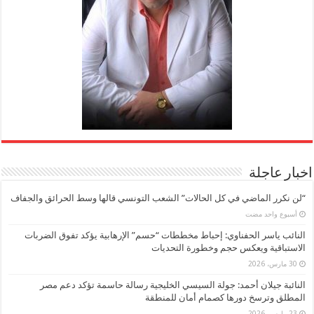
اخبار عاجلة
“لن نكرر الماضي في كل الحالات” الشعب التونسي قالها وسط الحرائق والجفاف
‏أسبوع واحد مضت
النائب ياسر الحفناوي: إحباط مخططات “حسم” الإرهابية يؤكد تفوق الضربات
الاستباقية ويعكس حجم وخطورة التحديات
30 مارس، 2026
النائبة جيلان أحمد: جولة السيسي الخليجية رسالة حاسمة تؤكد دعم مصر
المطلق وترسخ دورها كصمام أمان للمنطقة
23 مارس، 2026