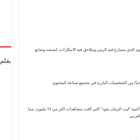
مغلقة
 الذي يتسارع فيه الزمن وتتلاحق فيه الابتكارات، كمنشد وصانع
بقلم 
حدًا من الشخصيات البارزة في مجتمع صناعة المحتوى.
وقدم أحمد مسفر العامري، منشد وصانع محتوى، أغنية “ليت الزمان يعود” التي لاقت مشاهدات اكثر من 13 مليون، مما
لعربي.