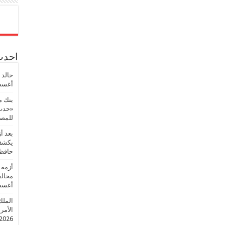
احدث 
خالد 
أغسطس
بنك م
«حدث 
للمصر
بعد أ
يكشف 
حافظ
أزمة 
مخالف
أغسطس
الملك
الأمريك
2026