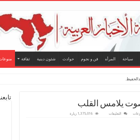
سياحة
المرأه
فن و نجوم
حوادث
شئون دينية
ثقافة
منوعات
لحفيظ.. شراكة فنية تر
تابعن
صوت يلامس القلب
على
وعات
التعليقات
1,375,016 زيارة
أحمد
مسفر
العامري..
صوت
يلامس
القلب