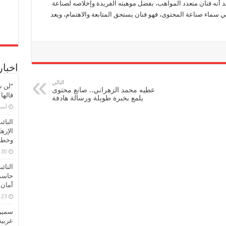
مد أنه فنان متعدد المواهب، بفضل موهبته الفريدة وإخلاصه لصناعة
 سماء صناعة المحتوى، فهو فنان يستحق المتابعة والاهتمام، ويعد
اخبار
التالي
“لن ن
عطيه محمد الزهراني.. صانع محتوى
قالها
يلمع بخبرة طويلة ورسالة هادفة
‏أس
النائ
الإره
وخطور
30 مارس، 2026
النائ
حاسم
أمان 
23 مارس، 2026
سميرة
عربية