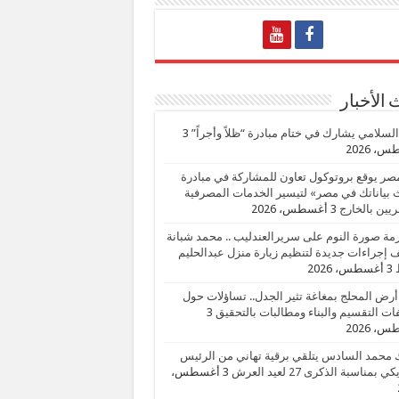
الأخبار
السلامي يشارك في ختام مبادرة “ظلاً وأجراً”
3
، 2026
صر يوقع بروتوكول تعاون للمشاركة في مبادرة
بياناتك في مصر» لتيسير الخدمات المصرفية
يين بالخارج
3 أغسطس، 2026
زمة صورة النوم على سريرالعندليب .. محمد شبانة
إجراءات جديدة لتنظيم زيارة منزل عبدالحليم
3 أغسطس، 2026
أرض المحلج بمغاغة تثير الجدل.. تساؤلات حول
ات التقسيم والبناء ومطالبات بالتحقيق
3
، 2026
 محمد السادس يتلقي برقية تهاني من الرئيس
ي بمناسبة الذكرى 27 لعيد العرش
3 أغسطس،