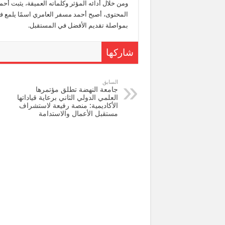
ومن خلال أدائه المؤثر وكلماته العميقة، يثبت أح
المحتوى، أصبح أحمد مسفر العامري اسمًا يلمع في
بمواصلة تقديم الأفضل في المستقبل.
شاركها
السابق
جامعة النهضة تطلق مؤتمرها
العلمي الدولي الثاني برعاية قياداتها
الأكاديمية: منصة رفيعة لاستشراف
مستقبل الأعمال والاستدامة