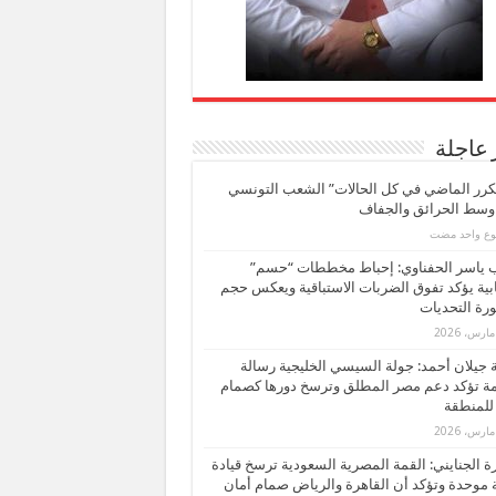
 عاجلة
كرر الماضي في كل الحالات” الشعب التونسي
 وسط الحرائق والجفاف
بوع واحد مضت
ب ياسر الحفناوي: إحباط مخططات “حسم”
ابية يؤكد تفوق الضربات الاستباقية ويعكس حجم
ة التحديات
بة جيلان أحمد: جولة السيسي الخليجية رسالة
ة تؤكد دعم مصر المطلق وترسخ دورها كصمام
للمنطقة
 الجنايني: القمة المصرية السعودية ترسخ قيادة
 موحدة وتؤكد أن القاهرة والرياض صمام أمان