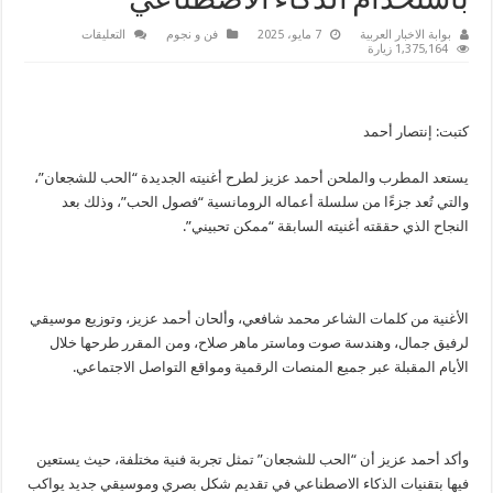
باستخدام الذكاء الاصطناعي
على
بوابة الاخبار العربية
7 مايو، 2025
فن و نجوم
التعليقات
أحمد
1,375,164 زيارة
عزيز
يواصل
سلسلة
“فصول
الحب”
كتبت: إنتصار أحمد
ويطرح
“الحب
للشجعان”
باستخدام
يستعد المطرب والملحن أحمد عزيز لطرح أغنيته الجديدة “الحب للشجعان”،
الذكاء
والتي تُعد جزءًا من سلسلة أعماله الرومانسية “فصول الحب”، وذلك بعد
الاصطناعي
مغلقة
النجاح الذي حققته أغنيته السابقة “ممكن تحبيني”.
الأغنية من كلمات الشاعر محمد شافعي، وألحان أحمد عزيز، وتوزيع موسيقي
لرفيق جمال، وهندسة صوت وماستر ماهر صلاح، ومن المقرر طرحها خلال
الأيام المقبلة عبر جميع المنصات الرقمية ومواقع التواصل الاجتماعي.
وأكد أحمد عزيز أن “الحب للشجعان” تمثل تجربة فنية مختلفة، حيث يستعين
فيها بتقنيات الذكاء الاصطناعي في تقديم شكل بصري وموسيقي جديد يواكب