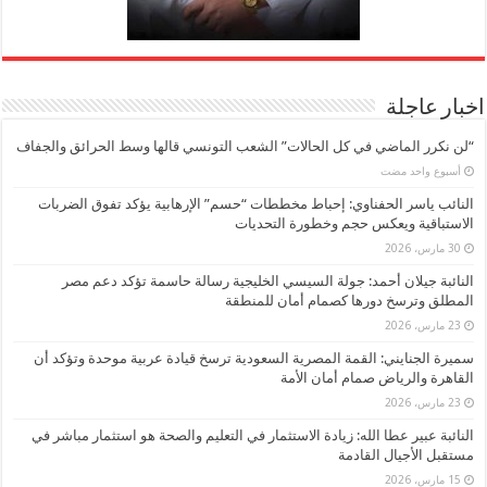
اخبار عاجلة
“لن نكرر الماضي في كل الحالات” الشعب التونسي قالها وسط الحرائق والجفاف
‏أسبوع واحد مضت
النائب ياسر الحفناوي: إحباط مخططات “حسم” الإرهابية يؤكد تفوق الضربات
الاستباقية ويعكس حجم وخطورة التحديات
30 مارس، 2026
النائبة جيلان أحمد: جولة السيسي الخليجية رسالة حاسمة تؤكد دعم مصر
المطلق وترسخ دورها كصمام أمان للمنطقة
23 مارس، 2026
سميرة الجنايني: القمة المصرية السعودية ترسخ قيادة عربية موحدة وتؤكد أن
القاهرة والرياض صمام أمان الأمة
23 مارس، 2026
النائبة عبير عطا الله: زيادة الاستثمار في التعليم والصحة هو استثمار مباشر في
مستقبل الأجيال القادمة
15 مارس، 2026