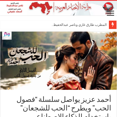
المطرب طارق غازي وناصر عبدالحفيظ.. شراكة فنية
أحمد عزيز يواصل سلسلة “فصول
الحب” ويطرح “الحب للشجعان”