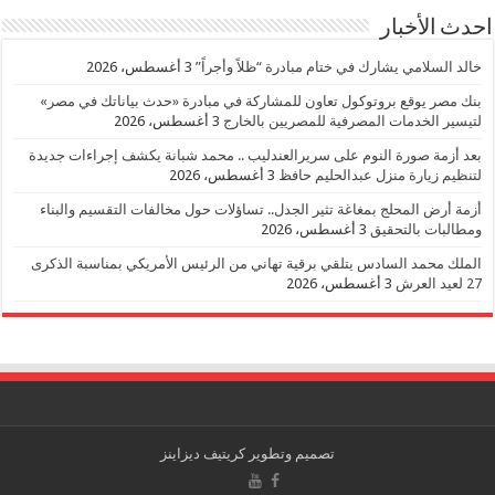
احدث الأخبار
خالد السلامي يشارك في ختام مبادرة “ظلاً وأجراً”
3 أغسطس، 2026
بنك مصر يوقع بروتوكول تعاون للمشاركة في مبادرة «حدث بياناتك في مصر»
لتيسير الخدمات المصرفية للمصريين بالخارج
3 أغسطس، 2026
بعد أزمة صورة النوم على سريرالعندليب .. محمد شبانة يكشف إجراءات جديدة
لتنظيم زيارة منزل عبدالحليم حافظ
3 أغسطس، 2026
أزمة أرض المحلج بمغاغة تثير الجدل.. تساؤلات حول مخالفات التقسيم والبناء
ومطالبات بالتحقيق
3 أغسطس، 2026
الملك محمد السادس يتلقي برقية تهاني من الرئيس الأمريكي بمناسبة الذكرى
27 لعيد العرش
3 أغسطس، 2026
تصميم وتطوير
كريتيف ديزاينز