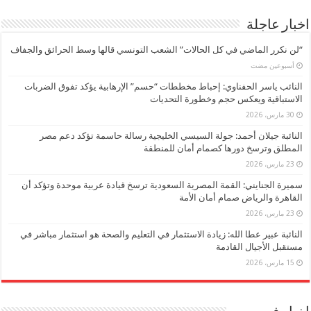
اخبار عاجلة
“لن نكرر الماضي في كل الحالات” الشعب التونسي قالها وسط الحرائق والجفاف
‏أسبوعين مضت
النائب ياسر الحفناوي: إحباط مخططات “حسم” الإرهابية يؤكد تفوق الضربات
الاستباقية ويعكس حجم وخطورة التحديات
30 مارس، 2026
النائبة جيلان أحمد: جولة السيسي الخليجية رسالة حاسمة تؤكد دعم مصر
المطلق وترسخ دورها كصمام أمان للمنطقة
23 مارس، 2026
سميرة الجنايني: القمة المصرية السعودية ترسخ قيادة عربية موحدة وتؤكد أن
القاهرة والرياض صمام أمان الأمة
23 مارس، 2026
النائبة عبير عطا الله: زيادة الاستثمار في التعليم والصحة هو استثمار مباشر في
مستقبل الأجيال القادمة
15 مارس، 2026