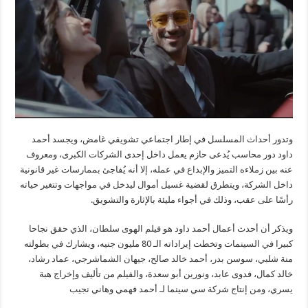
وتدور أحداث المسلسل في إطار اجتماعي تشويقي غامض، ويجسد أحمد
داود دور محاسب يُدعى حازم يعمل داخل إحدى الشركات الكبرى، ومعروف
عنه بين زملاءه التميز والإبداع في عمله، إلا أنه يُفاجئ بممارسات غير قانونية
داخل الشركة، ويتطرق لقضية غسيل أموال ليدخل في مواجهات وتتغير حياته
رأسًا على عقب، وذلك في أجواء مليئة بالإثارة والتشويق.
ويذكر أن أحدث أعمال أحمد داود هو فيلم الهوى سلطان، الذي حقق نجاحا
كبيرا في السينمات وتخطت إيراداته الـ 80 مليون جنيه، ويشارك في بطولته
منة شلبي، سوسن بدر، أحمد خالد صالح، جيهان الشماشرجي، عماد رشاد،
خالد كمال، فدوى عابد، ونورين أبو سعدة، والفيلم من تأليف وإخراج هبة
يسري، ومن إنتاج شركة سي سينما لـ أحمد فهمي وهاني نجيب