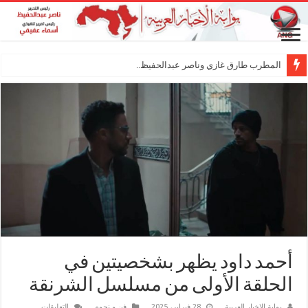
المطرب طارق غازي وناصر عبدالحفيظ.. شراكة فنية
أحمد داود يظهر بشخصيتين في
الحلقة الأولى من مسلسل الشرنقة
على
بوابة الاخبار العربية
28 فبراير، 2025
فن و نجوم
التعليقات