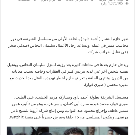
أحمد
1,375,105 زيارة
داود
يظهر
بشخصيتين
في
الحلقة
الأولى
من
مسلسل
ظهر حازم النشار ( أحمد داود ) بالحلقة الأولى من مسلسل الشرنقة في دور
الشرنقة
مغلقة
محاسب مميز في عمله، ويساعد رجل الأعمال سليمان النحاس (صدقي صخر
) في تقليل ضرائب شركته .
ويدخل حازم بعدها في متاهات كثيرة بعد رؤيته لمنزل سليمان النحاس، ويتخيل
نفسه شخص آخر غني لديه بيزنس كبير في العقارات وخاصه بسبب معاناته
من الديون. وتنتهي الحلقة بـتعرض حازم لخطر تهديده بالقتل بعد الحديث مع
مديره محسن ( صبري فواز).
مسلسل الشرنقة بطولة أحمد داود ويشاركه مريم الخشت، علي الطيب،
صبري فواز، محمد عبده، سارة أبي كنعان، ياسر عزت، وهو من تأليف عمرو
سمير عاطف وإخراج محمود عبد التواب، ومن إنتاج شركة أروما للمنتج تامر
مرتضى، ويتكون المسلسل من 15 حلقة ويعرض حصرياً على منصة Watch it.