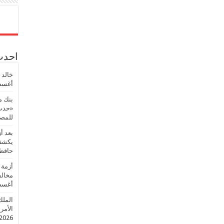
احدث 
خالد 
أغسطس
بنك م
«حدث 
للمصر
بعد أ
يكشف 
حافظ
أزمة 
مخالف
أغسطس
الملك
الأمريك
2026