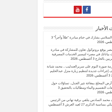
الأخبار
السلامي يشارك في ختام مبادرة “ظلاً وأجراً”
3
، 2026
صر يوقع بروتوكول تعاون للمشاركة في مبادرة
بياناتك في مصر» لتيسير الخدمات المصرفية
يين بالخارج
3 أغسطس، 2026
زمة صورة النوم على سريرالعندليب .. محمد شبانة
إجراءات جديدة لتنظيم زيارة منزل عبدالحليم
3 أغسطس، 2026
أرض المحلج بمغاغة تثير الجدل.. تساؤلات حول
ات التقسيم والبناء ومطالبات بالتحقيق
3
، 2026
 محمد السادس يتلقي برقية تهاني من الرئيس
ي بمناسبة الذكرى 27 لعيد العرش
3 أغسطس،