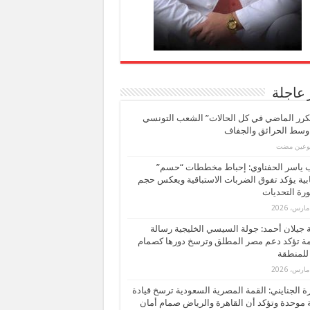
 عاجلة
كرر الماضي في كل الحالات” الشعب التونسي
 وسط الحرائق والجفاف
بوعين مضت
ب ياسر الحفناوي: إحباط مخططات “حسم”
ابية يؤكد تفوق الضربات الاستباقية ويعكس حجم
ة التحديات
بة جيلان أحمد: جولة السيسي الخليجية رسالة
ة تؤكد دعم مصر المطلق وترسخ دورها كصمام
للمنطقة
 الجنايني: القمة المصرية السعودية ترسخ قيادة
 موحدة وتؤكد أن القاهرة والرياض صمام أمان