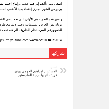
يوليو من الشهر الجاري إحتفالا بعيد الأضحي المب
نزوله بدور العرض السينمائية وتعتبر ذلك مخاطره
للجمهور في البيوت نظرا للظروف الراهنه تحت شع
tps://m.youtube.com/watch?v=CKCtuTn5cDw
شاركها
السابق
المستشار ابراهيم الجهمي يهنئ
قرينته لنيلها درجة الماجستير