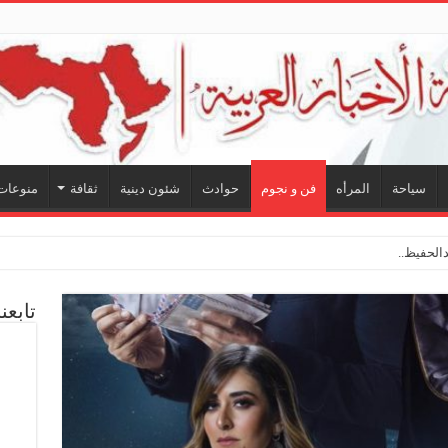
سياحة
المرأه
فن و نجوم
حوادث
شئون دينية
ثقافة
منوعات
لحفيظ.. شراكة فنية ترسم م
تابعن