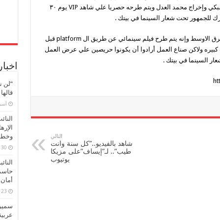
مغلقة
لطفي ومن تأليف إبراهيم عيسي وإنتاج إحمد السبكي وإخراج محمد العدل ويتم طرحه حصريا علي شاهد VIP يوم ٣٠
ارك للجمهور تحت شعار السينما في بيتك .
وتعتبر هذه التجربه هي الأولي التي تحدث في الشرق الاوسط وإنه يتم طرح فيلم سينمائي عن طريق ال platform قبل
 كبيره ولاكن صناع العمل أرادوا أن يكونوا حريصين علي عرض العمل
ار السينما في بيتك .
اخبار
ht
“لن ن
قالها
‏أس
النائ
الإره
وخطور
التالي
شاهد بالفيديو..”كل سنة وانت
30 مارس، 2026
طيب”.. لـ”إيساف”على مزيكا
يوتيوب
النائ
حاسم
أمان 
23 مارس، 2026
سميرة
عربية