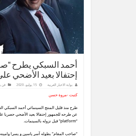
أحمد السبكي يطرح “صا
إحتفالا بعيد الأضحي علي ش
بوابة الاخبار العربية
15 يوليو، 2020
فن و
كتبت -مروة حسن
طرح منذ قليل المنتج السينمائي أحمد السبكي الت
“platform” قبل نزوله بالسينمات.
“صاحب المقام” بطوله آسر ياسين و يسرا وامينه 