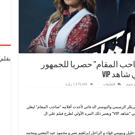
بقلم 
حب المقام” حصريا للجمهور
اهد vip
على
 نجوم
التعليقات
1,375,363 زيارة
أحمد
السبكي
يطرح
“صاحب
المقام”
ريللر الرسمي والبوستر الدعائي لأحدث أفلامه “صاحب المقام” ليعلن
حصريا
للجمهور
عن طرحه للجمهور إحتفالا بعيد الأضحي حصريا علي “شاهد VIP” ويعتبر ذلك المره الأولي لطرح فيلم علي ال
إحتفالا
بعيد
الأضحي
علي
شاهد
خليل وبيومي فؤاد و الراحل إبراهيم نصر و محمود عبد المغني ومحمد
vip