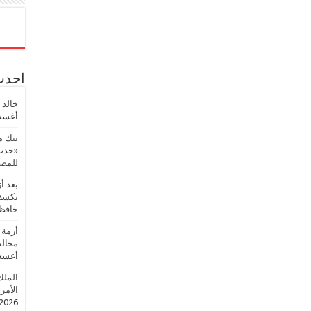
احدث 
خالد 
أغسطس
بنك م
«حدث 
للمصر
بعد أ
يكشف 
حافظ
أزمة 
مخالف
أغسطس
الملك
الأمريك
2026