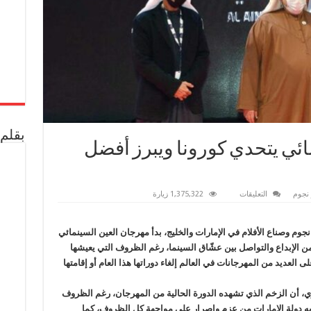
بقلم 
مائي يتحدي كورونا ويبرز أفضل
على
 نجوم
التعليقات
1,375,322 زيارة
مهرجان
”
العين
”
م وصناع الأفلام في الإمارات والخليج، بدأ مهرجان العين السينمائي
السينمائي
 من الإبداع والتواصل بين عشّاق السينما، رغم الظروف التي يعيشها
يتحدي
كورونا
فيد-19»، التي فرضت على العديد من المهرجانات في العالم إلغاء دوراتها هذا العام أو إقامتها
ويبرز
أفضل
الأفلام
مغلقة
 أن الزخم الذي تشهده الدورة الحالية من المهرجان، رغم الظروف
 به دولة الإمارات من عزم وإصرار على مواجهة كل الظروف، كما