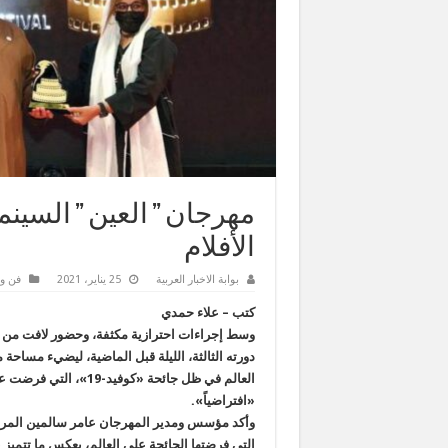
مهرجان ” العين ” السين
الأفلام
بوابة الاخبار العربية
25 يناير، 2021
فن و
كتب – علاء حمدي
وسط إجراءات احترازية مكثفة، وحضور لافت من نجو
دورته الثالثة، الليلة قبل الماضية، ليضيء مساحة
العالم في ظل جائحة «كو
«افتراضياً».
وأكد مؤسس ومدير المهرجان عامر سالمين المري،
التي فرضتها الجائحة على العالم، يعكس ما تتميز