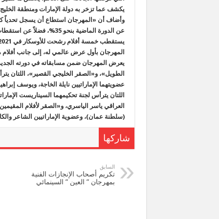
يكشف عما تزخر به دولة الإمارات ومنطقة الخليج 
وأضاف أن «المهرجان استطاع أن يسجل تحدياً كبير
عن الدورة الماضية بنحو 35%،
المهرجان بأول عرض عالمي له، إلى جانب أفلام 
الطويل»، و«الصقر الخليجي القصير»، اللتان يتر
عضويتهما الإماراتيين نايلة الخاجة، ويوسف إبراه
اللتان يترأس لجنة تحكيمهما السيناريست الإمار
العراقي ياسر الياسري، و«الصقر لأفلام المقيمين
(سلطنة عمان)، وعضوية الإماراتيين الشاعر والكات
شاركها
السابق
تكريم أصحاب الإنجازات الفنية
بمهرجان ” العين ” السينمائي