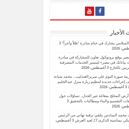
الأخبار
السلامي يشارك في ختام مبادرة “ظلاً وأجراً”
3
، 2026
صر يوقع بروتوكول تعاون للمشاركة في مبادرة
بياناتك في مصر» لتيسير الخدمات المصرفية
يين بالخارج
3 أغسطس، 2026
زمة صورة النوم على سريرالعندليب .. محمد شبانة
إجراءات جديدة لتنظيم زيارة منزل عبدالحليم
3 أغسطس، 2026
أرض المحلج بمغاغة تثير الجدل.. تساؤلات حول
ات التقسيم والبناء ومطالبات بالتحقيق
3
، 2026
 محمد السادس يتلقي برقية تهاني من الرئيس
ي بمناسبة الذكرى 27 لعيد العرش
3 أغسطس،