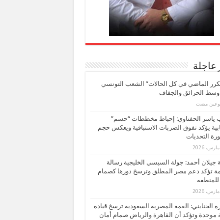
 عاجلة
كرر الماضي في كل الحالات” الشعب التونسي
 وسط الحرائق والجفاف
بوعين مضت
ب ياسر الحفناوي: إحباط مخططات “حسم”
ابية يؤكد تفوق الضربات الاستباقية ويعكس حجم
ة التحديات
بة جيلان أحمد: جولة السيسي الخليجية رسالة
ة تؤكد دعم مصر المطلق وترسخ دورها كصمام
للمنطقة
 الجنايني: القمة المصرية السعودية ترسخ قيادة
 موحدة وتؤكد أن القاهرة والرياض صمام أمان