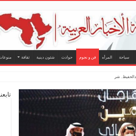
سياحة
المرأه
فن و نجوم
حوادث
شئون دينية
ثقافة
منوعات
لحفيظ.. شراكة فنية ترسم ملامح
تابعن