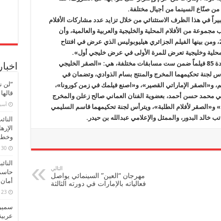
من صنّاع السينما من أجيال مختلفة.
اً في هذا الظرف الاستثنائي من خلال تزايد عدد مشاركات الأفلام
 فضلاً عن استقطاب مجموعة من الأفلام المحلية والخليجية والعربية والعالمية، وأن
يستقطب خمسة أفلام رشحت للأوسكار في 2021، ومن بينها الفيلم الجزائري هيليوبوليس الذي عرض في افتتاح
محلية وخليجية تعرض للمرة الأولى في عرض خليجي أول».
يعرض المهرجان ضمن مسابقاته في دورته الجديدة 85 فيلماً ضمن ست مسابقات مختلفة، هي: «الصقر الخليجي
اخبار
أس لجنة تحكيمهما المخرج والمنتج بسام الذوادي، وتضمان في
“لن ن
يم، و«الصقر الإماراتي القصير»، و«اصنع فيلمك في زمن كورونا»،
قالها
اتي محمد حسن أحمد، بعضوية الفنان العماني صالح زعلن والمخرج
‏أس
» و«الصقر لأفلام الطلبة»، ويترأس لجنة تحكيمهما قاسم السليمي
ب خالد البدور، والممثل والإعلامي عبدالله بن حيدر.
النائ
الإره
وخطور
30 مارس، 2026
النائ
التالي
حاسم
مهرجان “العين” السينمائي يواصل
أمان 
فعالياته بالإمارات في دورته الثالثة
23 مارس، 2026
سميرة
عربية